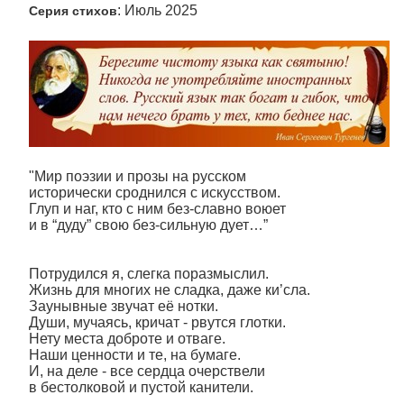
: Июль 2025
Серия стихов
"Мир поэзии и прозы на русском
исторически сроднился с искусством.
Глуп и наг, кто с ним без-славно воюет
и в “дуду” свою без-сильную дует…”
Потрудился я, слегка поразмыслил.
Жизнь для многих не сладка, даже ки’сла.
Заунывные звучат её нотки.
Души, мучаясь, кричат - рвутся глотки.
Нету места доброте и отваге.
Наши ценности и те, на бумаге.
И, на деле - все сердца очерствели
в бестолковой и пустой канители.