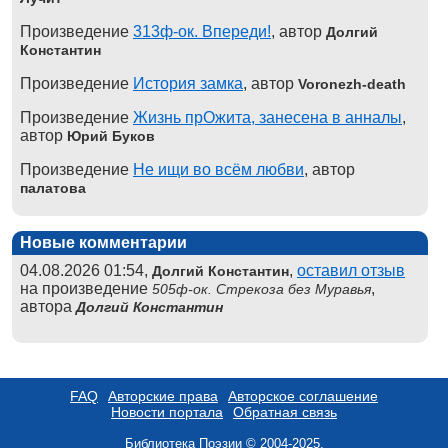
Произведение
313ф-ок. Впереди!
, автор
Долгий
Константин
Произведение
История замка
, автор
Voronezh-death
Произведение
Жизнь прОжита, занесена в анналы
,
автор
Юрий Буков
Произведение
Не ищи во всём любви
, автор
палатова
Новые комментарии
04.08.2026 01:54,
,
оставил отзыв
Долгий Константин
на произведение
,
505ф-ок. Стрекоза без Муравья
автора
Долгий Константин
FAQ
Авторские права
Авторское соглашение
Новости портала
Обратная связь
Библиотека Поэзии © 2004-2025.