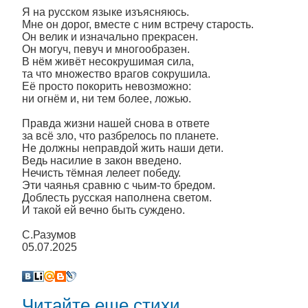
Я на русском языке изъясняюсь.
Мне он дорог, вместе с ним встречу старость.
Он велик и изначально прекрасен.
Он могуч, певуч и многообразен.
В нём живёт несокрушимая сила,
та что множество врагов сокрушила.
Её просто покорить невозможно:
ни огнём и, ни тем более, ложью.
Правда жизни нашей снова в ответе
за всё зло, что разбрелось по планете.
Не должны неправдой жить наши дети.
Ведь насилие в закон введено.
Нечисть тёмная лелеет победу.
Эти чаянья сравню с чьим-то бредом.
Доблесть русская наполнена светом.
И такой ей вечно быть суждено.
С.Разумов
05.07.2025
Читайте еще стихи