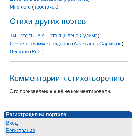
Мне лето
(
простачек
)
Стихи других поэтов
Ты - это ты. А я – это я
(
Елена Сулима
)
Секреты гулких коридоров
(
Александр Саркисов
)
Великая
(
Piter
)
Комментарии к стихотворению
Это произведение ещё не комментировали.
Регистрация на портале
Вход
Регистрация