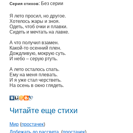
: Без серии
Серия стихов
Я лето просил, но другое.
Хотелось жары и зноя.
Одеть, чтоб очки и плавки.
Сидеть и мечтать на лавке.
А что получил взамен.
Какой-то осенний плен.
Дождливую, мокрую суть.
И небо – серую ртуть.
А лето осталось спать.
Ему на меня плевать.
И я уже стал черстветь.
На осень в окно глядеть.
Читайте еще стихи
Мир
(
простачек
)
Добежать до рассвета.
(
простачек
)