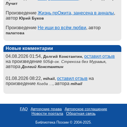
Лучит
Произведение
Жизнь прОжита, занесена в анналы
,
автор
Юрий Буков
Произведение
Не ищи во всём любви
, автор
палатова
Новые комментарии
04.08.2026 01:54,
,
оставил отзыв
Долгий Константин
на произведение
,
505ф-ок. Стрекоза без Муравья
автора
Долгий Константин
01.08.2026 08:22,
,
оставил отзыв
на
mihail
произведение
, автора
Когда ...
mihail
FAQ
Авторские права
Авторское соглашение
Новости портала
Обратная связь
Библиотека Поэзии © 2004-2025.