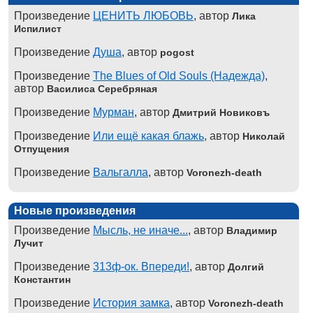
Произведение
ЦЕНИТЬ ЛЮБОВЬ
, автор
Лика
Испилист
Произведение
Душа
, автор
pogost
Произведение
The Blues of Old Souls (Надежда)
,
автор
Василиса Серебряная
Произведение
Мурман
, автор
Дмитрий Новиковъ
Произведение
Или ещё какая блажь
, автор
Николай
Отпущения
Произведение
Вальгалла
, автор
Voronezh-death
Новые произведения
Произведение
Мысль, не иначе...
, автор
Владимир
Лучит
Произведение
313ф-ок. Впереди!
, автор
Долгий
Константин
Произведение
История замка
, автор
Voronezh-death