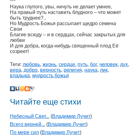
***
Наука глупого, увы, ничуть не делает умнее,
На правый путь наставить блудного – что может
быть труднее?..
Но Мудрость Божья рассыпает щедро семена
Свои
Благие всюду – и в сердцах, сейчас закрытых для
любви
И для добра, когда-нибудь священный плод Её
созреет!
Теги:
любовь
,
жизнь
,
сердце
,
путь
,
бог
,
человек
,
дух
,
вера
,
добро
,
верность
,
религия
,
наука
,
лик
,
владыка
,
мудрость божья
Читайте еще стихи
Небесный Свет...
(
Владимир Лучит
)
Всего верней...
(
Владимир Лучит
)
По мере сил
(
Владимир Лучит
)