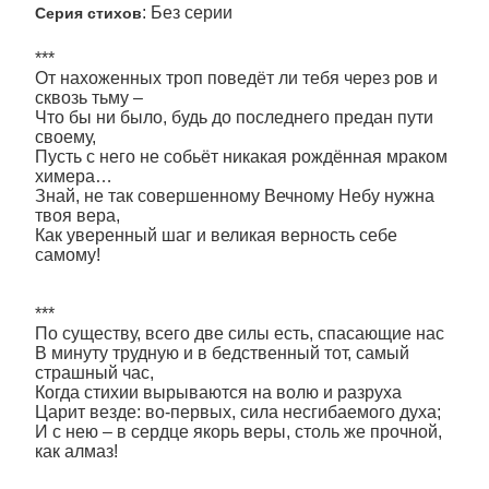
: Без серии
Серия стихов
***
От нахоженных троп поведёт ли тебя через ров и
сквозь тьму –
Что бы ни было, будь до последнего предан пути
своему,
Пусть с него не собьёт никакая рождённая мраком
химера…
Знай, не так совершенному Вечному Небу нужна
твоя вера,
Как уверенный шаг и великая верность себе
самому!
***
По существу, всего две силы есть, спасающие нас
В минуту трудную и в бедственный тот, самый
страшный час,
Когда стихии вырываются на волю и разруха
Царит везде: во-первых, сила несгибаемого духа;
И с нею – в сердце якорь веры, столь же прочной,
как алмаз!