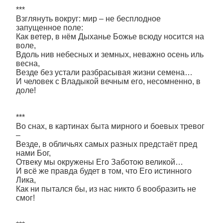
***
Взглянуть вокруг: мир – не бесплодное
запущенное поле:
Как ветер, в нём Дыханье Божье всюду носится на
воле,
Вдоль нив небесных и земных, неважно осень иль
весна,
Везде без устали разбрасывая жизни семена…
И человек с Владыкой вечным его, несомненно, в
доле!
***
Во снах, в картинах быта мирного и боевых тревог
–
Везде, в обличьях самых разных предстаёт пред
нами Бог,
Отвеку мы окружены Его Заботою великой…
И всё же правда будет в том, что Его истинного
Лика,
Как ни пытался бы, из нас никто б вообразить не
смог!