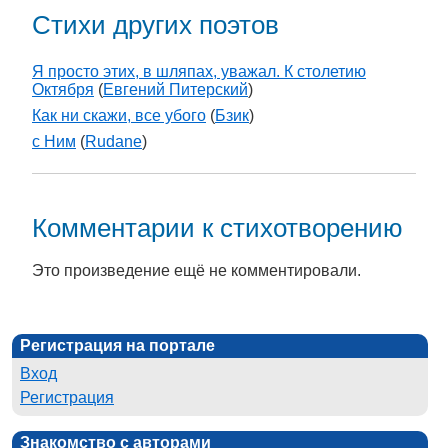
Стихи других поэтов
Я просто этих, в шляпах, уважал. К столетию
Октября
(
Евгений Питерский
)
Как ни скажи, все убого
(
Бзик
)
с Ним
(
Rudane
)
Комментарии к стихотворению
Это произведение ещё не комментировали.
Регистрация на портале
Вход
Регистрация
Знакомство с авторами