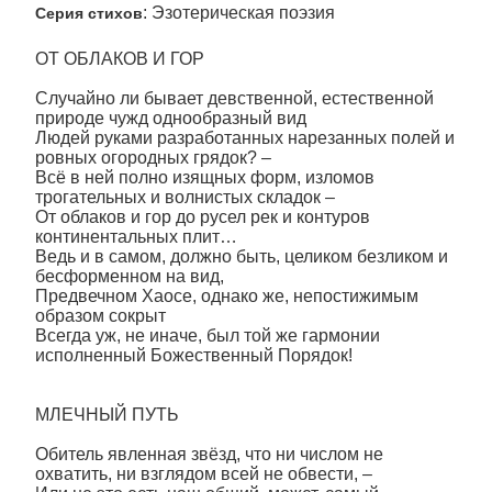
: Эзотерическая поэзия
Серия стихов
ОТ ОБЛАКОВ И ГОР
Случайно ли бывает девственной, естественной
природе чужд однообразный вид
Людей руками разработанных нарезанных полей и
ровных огородных грядок? –
Всё в ней полно изящных форм, изломов
трогательных и волнистых складок –
От облаков и гор до русел рек и контуров
континентальных плит…
Ведь и в самом, должно быть, целиком безликом и
бесформенном на вид,
Предвечном Хаосе, однако же, непостижимым
образом сокрыт
Всегда уж, не иначе, был той же гармонии
исполненный Божественный Порядок!
МЛЕЧНЫЙ ПУТЬ
Обитель явленная звёзд, что ни числом не
охватить, ни взглядом всей не обвести, –