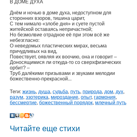
В ДОМЕ ДУХА
Днём и ночью в доме духа, недоступном для
сторонних взоров, тишина царит,
С тем нимало «злобе дня» и суете пустой
житейской оставаясь непричастной;
Но безмолвие отрадное её при этом всё же
небезгласно:
О неведомых пластических мирах, весьма
причудливых на вид,
Повествует, оявляя их воочию, она и говорит –
Доносящимися ли откуда-то со сверхфизических
орбит? –
Труб далёкими призывами и звуками мелодии
божественно-прекрасной...
Теги:
жизнь
,
душа
,
судьба
,
путь
,
природа
,
дом
,
дух
,
разум
,
эзотерика
,
мироздание
,
опыт
,
гармония
,
бессмертие
,
божественный порядок
,
млечный путь
Читайте еще стихи