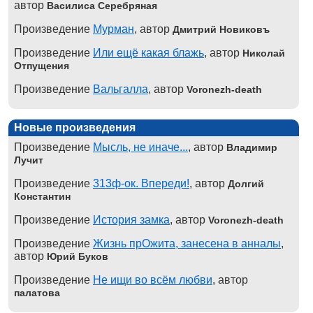
автор
Василиса Серебряная
Произведение
Мурман
, автор
Дмитрий Новиковъ
Произведение
Или ещё какая блажь
, автор
Николай
Отпущения
Произведение
Вальгалла
, автор
Voronezh-death
Новые произведения
Произведение
Мысль, не иначе...
, автор
Владимир
Лучит
Произведение
313ф-ок. Впереди!
, автор
Долгий
Константин
Произведение
История замка
, автор
Voronezh-death
Произведение
Жизнь прОжита, занесена в анналы
,
автор
Юрий Буков
Произведение
Не ищи во всём любви
, автор
палатова