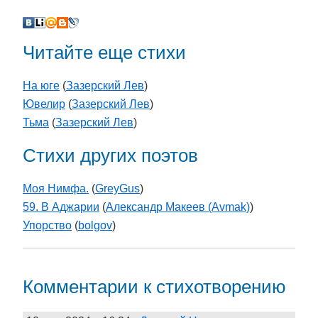
Читайте еще стихи
На юге
(
Зазерский Лев
)
Ювелир
(
Зазерский Лев
)
Тьма
(
Зазерский Лев
)
Стихи других поэтов
Моя Нимфа.
(
GreyGus
)
59. В Аджарии
(
Александр Макеев (Avmak)
)
Упорство
(
bolgov
)
Комментарии к стихотворению