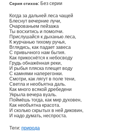
: Без серии
Серия стихов
Когда за дальней леса чащей
Блеснут вечерние лучи,
Очарованьем пейзажа
Ты восхитись и помолчи.
Прислушайся к дыханью леса,
К журчанью тихому ручья,
Вглядись, как падает завеса
С привычного нам бытия.
Как прикоснётся к небосводу
Грудь обнажённая реки,
И рыбья пляска плещет воду
С камнями наперегонки.
Смотри, как лягут в поле тени,
Светла и необъятна даль.
Как много всякой дребедени
Укрыла вечера вуаль.
Поймёшь тогда, как мир духовен,
Как необъятна красота.
И сколько скрытых в ней диковин,
И надо думать, неспроста.
Теги:
природа