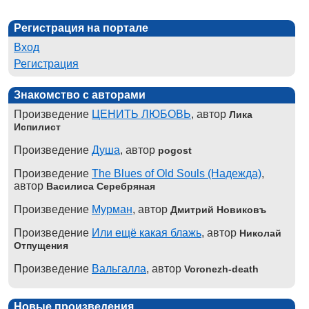
Регистрация на портале
Вход
Регистрация
Знакомство с авторами
Произведение
ЦЕНИТЬ ЛЮБОВЬ
, автор
Лика
Испилист
Произведение
Душа
, автор
pogost
Произведение
The Blues of Old Souls (Надежда)
,
автор
Василиса Серебряная
Произведение
Мурман
, автор
Дмитрий Новиковъ
Произведение
Или ещё какая блажь
, автор
Николай
Отпущения
Произведение
Вальгалла
, автор
Voronezh-death
Новые произведения