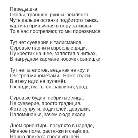
Передышка
Окопы, траншеи, руины, землянка,
Чуть дальше останки подбитого танка.
картина привычная в пору затишья,
То в нас постреляют, то мы порезвимся.
Тут нет суеверия и талисманов,
Суровые парни и взрослые дяди.
Ну крестик на шее, запястия в нитках,
В нагрудном кармане носочек сынишки.
Тут нет атеистов, ведь как не крути
Обстрел миномётами - Боже спаси.
В атаку идти на пулемёт,
Господи, пусть, он, заклинит, урод.
Суровые будни, небритые лица,
Не суеверие, просто традиция.
Фото супруги, родителей, девушки,
Напоминанье, зачем сюда ехали.
Днём ориентиры пасут кто в наряде,
Минное поле, растяжки и снайпер.
Ночью движуха среди упырей,