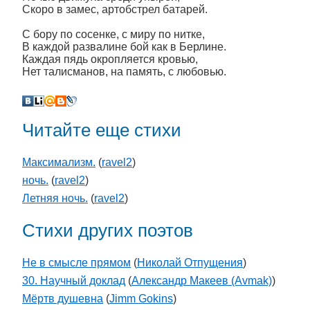
Скоро в замес, артобстрел батарей.
С бору по сосенке, с миру по нитке,
В каждой развалине бой как в Берлине.
Каждая пядь окропляется кровью,
Нет талисманов, на память, с любовью.
Читайте еще стихи
Максимализм.
(
ravel2
)
ночь.
(
ravel2
)
Летняя ночь.
(
ravel2
)
Стихи других поэтов
Не в смысле прямом
(
Николай Отпущения
)
30. Научный доклад
(
Александр Макеев (Avmak)
)
Мёртв душевна
(
Jimm Gokins
)