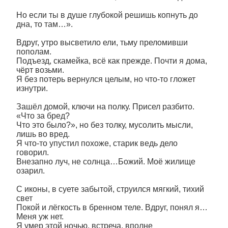
Но если ты в душе глубокой решишь копнуть до
дна, то там…».
Вдруг, утро высветило ели, тьму преломивши
пополам.
Подъезд, скамейка, всё как прежде. Почти я дома,
чёрт возьми.
Я без потерь вернулся целым, но что-то гложет
изнутри.
Зашёл домой, ключи на полку. Присел разбито.
«Что за бред?
Что это было?», но без толку, мусолить мысли,
лишь во вред.
Я что-то упустил похоже, старик ведь дело
говорил.
Внезапно луч, не солнца…Божий. Моё жилище
озарил.
С иконы, в суете забытой, струился мягкий, тихий
свет
Покой и лёгкость в бренном теле. Вдруг, понял я…
Меня уж нет.
Я умер этой ночью, встреча, вполне