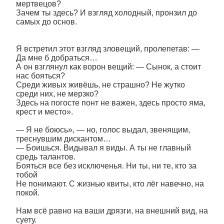
мертвецов?
Зачем ты здесь? И взгляд холодный, пронзил до
самых до основ.
Я встретил этот взгляд зловещий, пролепетав: ―
Да мне б добраться…
А он взглянул как ворон вещий: ― Сынок, а стоит
нас бояться?
Среди живых живёшь, не страшно? Не жутко
среди них, не мерзко?
Здесь на погосте понт не важен, здесь просто яма,
крест и место».
― Я не боюсь», ― но, голос выдал, звенящим,
треснувшим дискантом…
― Боишься. Видывал я виды. А ты не главный
средь талантов.
Бояться все без исключенья. Ни ты, ни те, кто за
тобой
Не понимают. С жизнью квиты, кто лёг навечно, на
покой.
Нам всё равно на ваши дрязги, на внешний вид, на
суету.