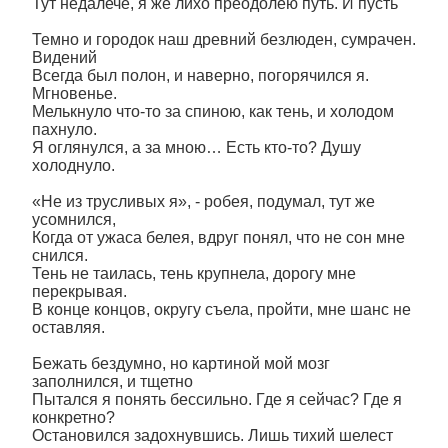
Тут недалече, я же лихо преодолею путь. И пусть
Темно и городок наш древний безлюден, сумрачен.
Видений
Всегда был полон, и наверно, погорячился я.
Мгновенье.
Мелькнуло что-то за спиною, как тень, и холодом
пахнуло.
Я оглянулся, а за мною… Есть кто-то? Душу
холоднуло.
«Не из трусливых я», - робея, подумал, тут же
усомнился,
Когда от ужаса белея, вдруг понял, что не сон мне
снился.
Тень не таилась, тень крупнела, дорогу мне
перекрывая.
В конце концов, округу съела, пройти, мне шанс не
оставляя.
Бежать бездумно, но картиной мой мозг
заполнился, и тщетно
Пытался я понять бессильно. Где я сейчас? Где я
конкретно?
Остановился задохнувшись. Лишь тихий шелест