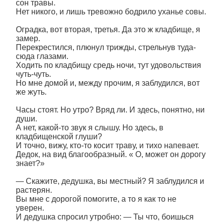
сон травы.
Нет никого, и лишь тревожно бодрило уханье совы.
Оградка, вот вторая, третья. Да это ж кладбище, я
замер.
Перекрестился, плюнул трижды, стрельнув туда-
сюда глазами.
Ходить по кладбищу средь ночи, тут удовольствия
чуть-чуть.
Но мне домой и, между прочим, я заблудился, вот
же жуть.
Часы стоят. Но утро? Вряд ли. И здесь, понятно, ни
души.
А нет, какой-то звук я слышу. Но здесь, в
кладбищенской глуши?
И точно, вижу, кто-то косит траву, и тихо напевает.
Дедок, на вид благообразный. « О, может он дорогу
знает?»
― Скажите, дедушка, вы местный? Я заблудился и
растерян.
Вы мне с дорогой помогите, а то я как то не
уверен.
И дедушка спросил утробно: ― Ты что, боишься