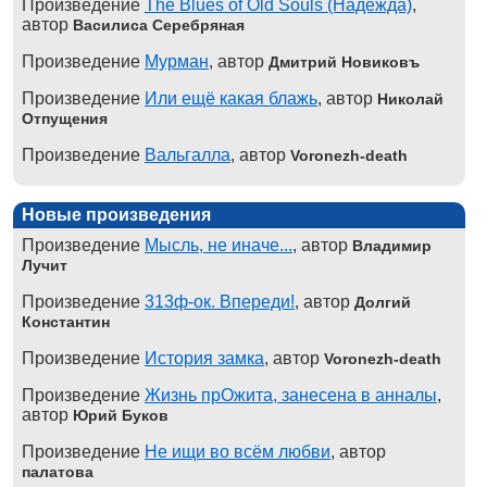
Произведение
The Blues of Old Souls (Надежда)
,
автор
Василиса Серебряная
Произведение
Мурман
, автор
Дмитрий Новиковъ
Произведение
Или ещё какая блажь
, автор
Николай
Отпущения
Произведение
Вальгалла
, автор
Voronezh-death
Новые произведения
Произведение
Мысль, не иначе...
, автор
Владимир
Лучит
Произведение
313ф-ок. Впереди!
, автор
Долгий
Константин
Произведение
История замка
, автор
Voronezh-death
Произведение
Жизнь прОжита, занесена в анналы
,
автор
Юрий Буков
Произведение
Не ищи во всём любви
, автор
палатова