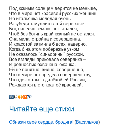
Под южным солнцем верится не меньше,
Что в мире нет красивей русских женщин.
Но итальянка молодая очень
Разубедить мужчин в той вере хочет.
Бог, населяя землю, постарался,
Чтоб без богинь край южный не остался.
Она мила, стройна и совершенна.
И красотой затмила б всех, наверно,
Когда б на этом побережье узком
Не оказалось "синьорины" русской.
Все взгляды приковала северянка –
И ревностью охвачена южанка.
Ей не понятно, видно, совершенно,
Что в мире нет предела совершенству,
Что где-то там, в далёкой ей России,
Рождаются в сто крат её красивей.
Читайте еще стихи
Обнажи своё сердце, бродяга!
(
Васильков
)