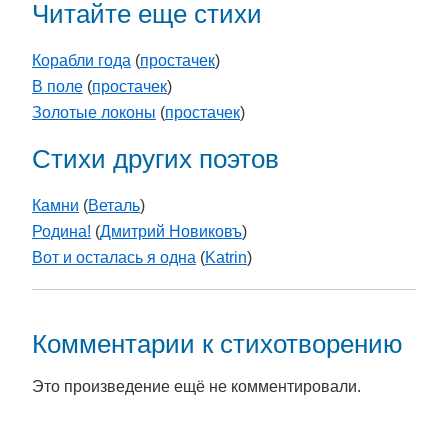
Читайте еще стихи
Корабли года
(
простачек
)
В поле
(
простачек
)
Золотые локоны
(
простачек
)
Стихи других поэтов
Камни
(
Веталь
)
Родина!
(
Дмитрий Новиковъ
)
Вот и осталась я одна
(
Katrin
)
Комментарии к стихотворению
Это произведение ещё не комментировали.