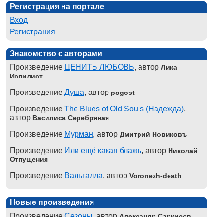
Регистрация на портале
Вход
Регистрация
Знакомство с авторами
Произведение
ЦЕНИТЬ ЛЮБОВЬ
, автор
Лика
Испилист
Произведение
Душа
, автор
pogost
Произведение
The Blues of Old Souls (Надежда)
,
автор
Василиса Серебряная
Произведение
Мурман
, автор
Дмитрий Новиковъ
Произведение
Или ещё какая блажь
, автор
Николай
Отпущения
Произведение
Вальгалла
, автор
Voronezh-death
Новые произведения
Произведение
Сезоны
, автор
Александр Саркисов