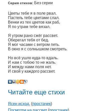
: Без серии
Серия стихов
Цветы тебе я в поле рвал.
Пастель тебе цветами слал.
Венки из тех цветов как раб,
Я по утрам тебе вязал.
Я утром рано сжёг рассвет.
Оберегал тебя от бед.
Я мог часами с ветром петь.
В окно я с солнышком смотреть.
Но всё ушло куда-то вдаль.
И нам с тобою то не жаль.
И между нами поля нет.
И свой у каждого рассвет.
Читайте еще стихи
Ясен исход.
(
простачек
)
Посмотри на рассвет
(
простачек
)