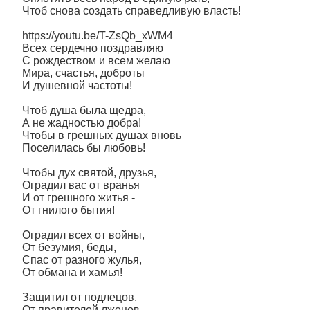
Чтоб снова создать справедливую власть!
https://youtu.be/T-ZsQb_xWM4
Всех сердечно поздравляю
С рождеством и всем желаю
Мира, счастья, доброты
И душевной частоты!
Чтоб душа была щедра,
А не жадностью добра!
Чтобы в грешных душах вновь
Поселилась бы любовь!
Чтобы дух святой, друзья,
Оградил вас от вранья
И от грешного житья -
От гнилого бытия!
Оградил всех от войны,
От безумия, беды,
Спас от разного жулья,
От обмана и хамья!
Защитил от подлецов,
От правителей лжецов