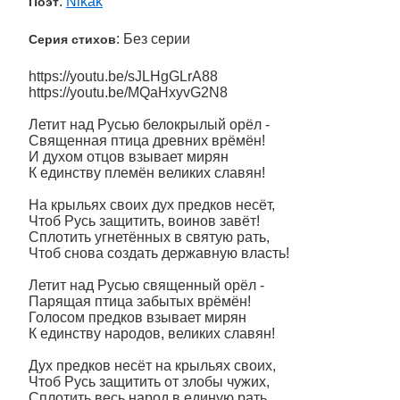
:
Nikak
Поэт
: Без серии
Серия стихов
https://youtu.be/sJLHgGLrA88
https://youtu.be/MQaHxyvG2N8
Летит над Русью белокрылый орёл -
Священная птица древних врёмён!
И духом отцов взывает мирян
К единству племён великих славян!
На крыльях своих дух предков несёт,
Чтоб Русь защитить, воинов завёт!
Сплотить угнетённых в святую рать,
Чтоб снова создать державную власть!
Летит над Русью священный орёл -
Парящая птица забытых врёмён!
Голосом предков взывает мирян
К единству народов, великих славян!
Дух предков несёт на крыльях своих,
Чтоб Русь защитить от злобы чужих,
Сплотить весь народ в единую рать,