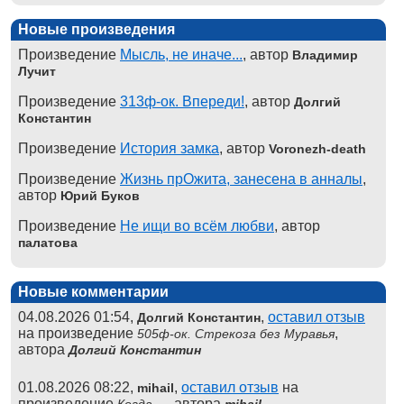
Новые произведения
Произведение
Мысль, не иначе...
, автор
Владимир
Лучит
Произведение
313ф-ок. Впереди!
, автор
Долгий
Константин
Произведение
История замка
, автор
Voronezh-death
Произведение
Жизнь прОжита, занесена в анналы
,
автор
Юрий Буков
Произведение
Не ищи во всём любви
, автор
палатова
Новые комментарии
04.08.2026 01:54,
,
оставил отзыв
Долгий Константин
на произведение
,
505ф-ок. Стрекоза без Муравья
автора
Долгий Константин
01.08.2026 08:22,
,
оставил отзыв
на
mihail
произведение
, автора
Когда ...
mihail