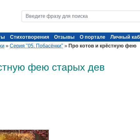
ты
Стихотворения
Отзывы
О портале
Личный каб
хи
»
Серия "05. Побасёнки"
»
Про котов и крёстную фею
ёстную фею старых дев