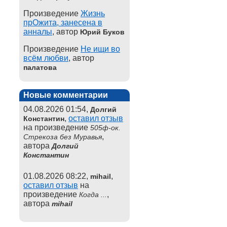
Произведение
Жизнь
прОжита, занесена в
анналы
, автор
Юрий Буков
Произведение
Не ищи во
всём любви
, автор
палатова
Новые комментарии
04.08.2026 01:54,
Долгий
,
оставил отзыв
Константин
на произведение
505ф-ок.
,
Стрекоза без Муравья
автора
Долгий
Константин
01.08.2026 08:22,
,
mihail
оставил отзыв
на
произведение
,
Когда ...
автора
mihail