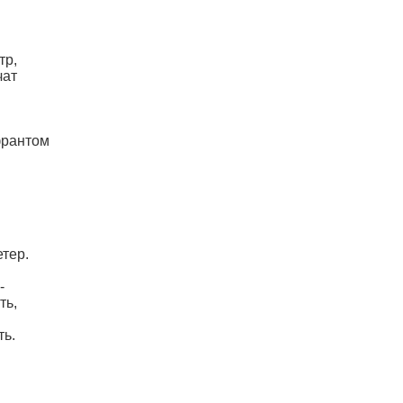
тр,
чат
франтом
етер.
-
ть,
ть.