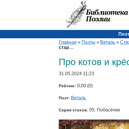
Поэ
Главная
»
Поэты
»
Веталь
»
Сти
стар…
Про котов и кр
31.05.2024 11:23
: 0,00 (0)
Рейтинг
:
Веталь
Поэт
: 05. Побасёнки
Серия стихов