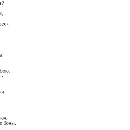
т?
к,
реск,
ы!
 фею.
 -
ки,
люч,
ю боны.