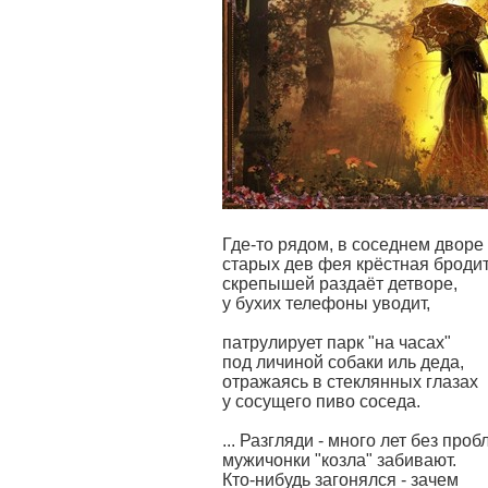
Где-то рядом, в соседнем дворе
старых дев фея крёстная бродит
скрепышей раздаёт детворе,
у бухих телефоны уводит,
патрулирует парк "на часах"
под личиной собаки иль деда,
отражаясь в стеклянных глазах
у сосущего пиво соседа.
... Разгляди - много лет без проб
мужичонки "козла" забивают.
Кто-нибудь загонялся - зачем