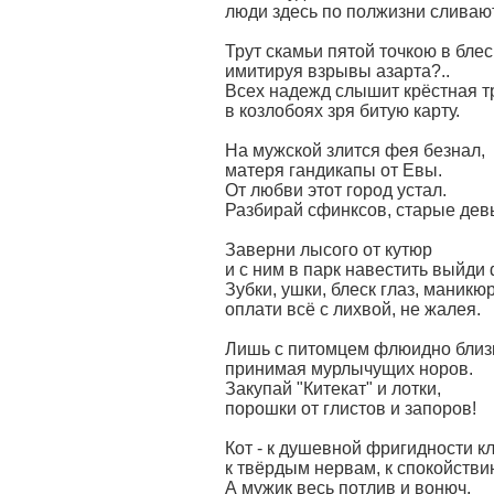
люди здесь по полжизни сливаю
Трут скамьи пятой точкою в блес
имитируя взрывы азарта?..
Всех надежд слышит крёстная т
в козлобоях зря битую карту.
На мужской злится фея безнал,
матеря гандикапы от Евы.
От любви этот город устал.
Разбирай сфинксов, старые дев
Заверни лысого от кутюр
и с ним в парк навестить выйди
Зубки, ушки, блеск глаз, маникюр
оплати всё с лихвой, не жалея.
Лишь с питомцем флюидно близ
принимая мурлычущих норов.
Закупай "Китекат" и лотки,
порошки от глистов и запоров!
Кот - к душевной фригидности к
к твёрдым нервам, к спокойстви
А мужик весь потлив и вонюч,