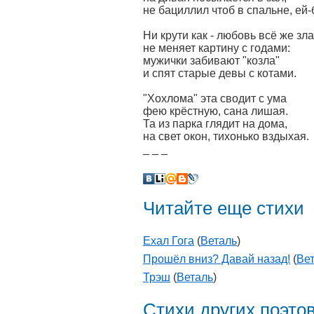
не бациллил чтоб в спальне, ей-
Ни крути как - любовь всё же зла
не меняет картину с годами:
мужички забивают "козла"
и спят старые девы с котами.
"Хохлома" эта сводит с ума
фею крёстную, сана лишая.
Та из парка глядит на дома,
на свет окон, тихонько вздыхая.
_ _ _
Читайте еще стихи
Ехал Гога
(
Веталь
)
Прошёл вниз? Давай назад!
(
Ве
Трэш
(
Веталь
)
Стихи других поэто