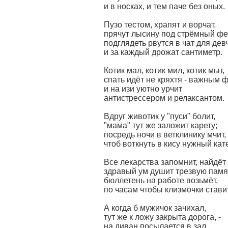
и в носках, и тем паче без оных.
Пузо тестом, храпят и ворчат,
прячут лысину под стрёмный фе
подглядеть рвутся в чат для дев
и за каждый дрожат сантиметр.
Котик мал, котик мил, котик мыт,
спать идёт не кряхтя - важным 
и на изи уютно урчит
антистрессером и релаксантом.
Вдруг животик у "пуси" болит,
"мама" тут же заложит карету;
посредь ночи в ветклинику мчит,
чтоб воткнуть в кису нужный кат
Все лекарства запомнит, найдёт 
здравый ум душит трезвую памя
бюллетень на работе возьмёт,
по часам чтобы клизмочки стави
А когда б мужичок зачихал,
тут же к ложу закрыта дорога, -
на диван посылается в зал,