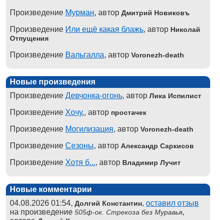
Произведение
Мурман
, автор
Дмитрий Новиковъ
Произведение
Или ещё какая блажь
, автор
Николай
Отпущения
Произведение
Вальгалла
, автор
Voronezh-death
Новые произведения
Произведение
Девчонка-огонь
, автор
Лика Испилист
Произведение
Хочу.
, автор
простачек
Произведение
Могилизация
, автор
Voronezh-death
Произведение
Сезоны
, автор
Александр Саркисов
Произведение
Хотя б...
, автор
Владимир Лучит
Новые комментарии
04.08.2026 01:54,
,
оставил отзыв
Долгий Константин
на произведение
,
505ф-ок. Стрекоза без Муравья