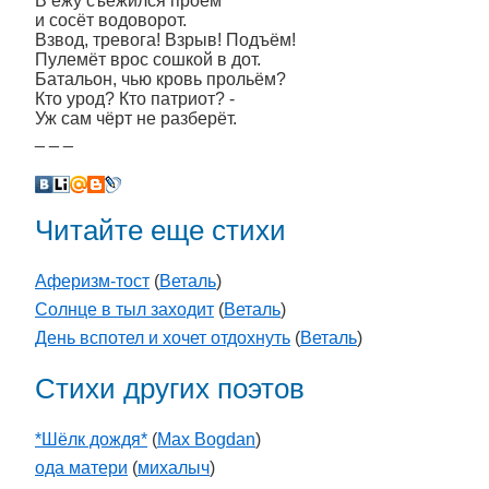
В ёжу съёжился проём
и сосёт водоворот.
Взвод, тревога! Взрыв! Подъём!
Пулемёт врос сошкой в дот.
Батальон, чью кровь прольём?
Кто урод? Кто патриот? -
Уж сам чёрт не разберёт.
_ _ _
Читайте еще стихи
Аферизм-тост
(
Веталь
)
Солнце в тыл заходит
(
Веталь
)
День вспотел и хочет отдохнуть
(
Веталь
)
Стихи других поэтов
*Шёлк дождя*
(
Max Bogdan
)
ода матери
(
михалыч
)