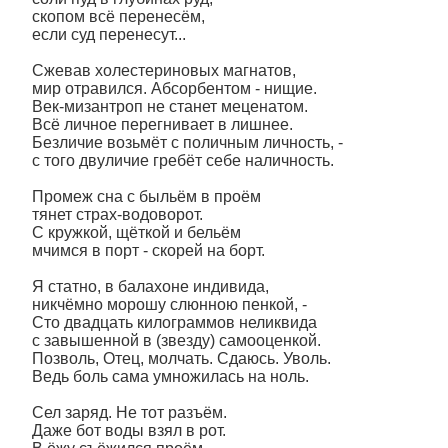
скопом всё перенесём,
если суд перенесут...
Сжевав холестериновых магнатов,
мир отравился. Абсорбентом - нищие.
Век-мизантроп не станет меценатом.
Всё личное перегнивает в лишнее.
Безличие возьмёт с поличным личность, -
с того двуличие гребёт себе наличность.
Промеж сна с быльём в проём
тянет страх-водоворот.
С кружкой, щёткой и бельём
мчимся в порт - скорей на борт.
Я статно, в балахоне индивида,
никчёмно морошу слюнною пенкой, -
Сто двадцать килограммов неликвида
с завышенной в (звезду) самооценкой.
Позволь, Отец, молчать. Сдаюсь. Уволь.
Ведь боль сама умножилась на ноль.
Сел заряд. Не тот разъём.
Даже бот воды взял в рот.