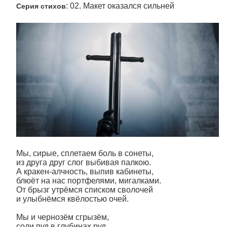
: 02. Макет оказался сильней
Серия стихов
Мы, сирые, сплетаем боль в сонеты,
из друга друг слог выбивая палкою.
А кракен-алчность, выпив кабинеты,
блюёт на нас портфелями, мигалками.
От брызг утрёмся списком сволочей
и улыбнёмся квёлостью очей.
Мы и чернозём сгрызём,
соли пуд в глубинах руд,