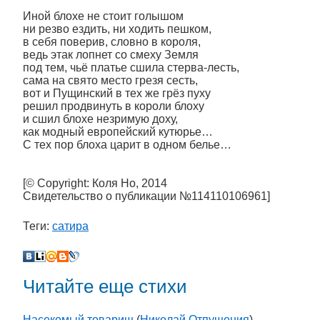
Иной блохе не стоит голышом
ни резво ездить, ни ходить пешком,
в себя поверив, словно в короля,
ведь этак лопнет со смеху Земля
под тем, чьё платье сшила стерва-лесть,
сама на свято место грезя сесть,
вот и Пущинский в тех же грёз пуху
решил продвинуть в короли блоху
и сшил блохе незримую доху,
как модный европейский кутюрье…
С тех пор блоха царит в одном белье…
[© Copyright: Коля Но, 2014
Свидетельство о публикации №114110106961]
Теги:
сатира
Читайте еще стихи
Насекомый товарищ
(
Николай Отпущения
)