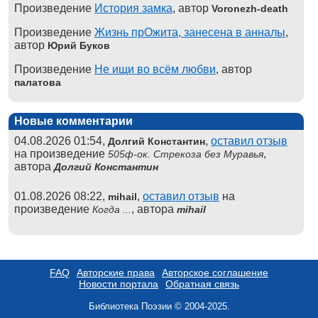
Произведение
История замка
, автор
Voronezh-death
Произведение
Жизнь прОжита, занесена в анналы
,
автор
Юрий Буков
Произведение
Не ищи во всём любви
, автор
палатова
Новые комментарии
04.08.2026 01:54,
,
оставил отзыв
Долгий Константин
на произведение
,
505ф-ок. Стрекоза без Муравья
автора
Долгий Константин
01.08.2026 08:22,
,
оставил отзыв
на
mihail
произведение
, автора
Когда ...
mihail
FAQ
Авторские права
Авторское соглашение
Новости портала
Обратная связь
Библиотека Поэзии © 2004-2025.