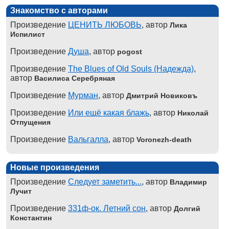
Знакомство с авторами
Произведение
ЦЕНИТЬ ЛЮБОВЬ
, автор
Лика
Испилист
Произведение
Душа
, автор
pogost
Произведение
The Blues of Old Souls (Надежда)
,
автор
Василиса Серебряная
Произведение
Мурман
, автор
Дмитрий Новиковъ
Произведение
Или ещё какая блажь
, автор
Николай
Отпущения
Произведение
Вальгалла
, автор
Voronezh-death
Новые произведения
Произведение
Следует заметить...
, автор
Владимир
Лучит
Произведение
331ф-ок. Летний сон
, автор
Долгий
Константин