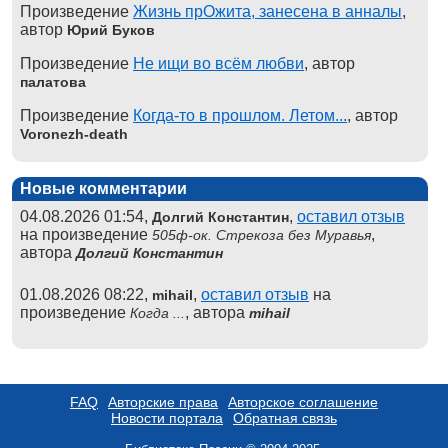
Произведение
Жизнь прОжита, занесена в анналы
,
автор
Юрий Буков
Произведение
Не ищи во всём любви
, автор
палатова
Произведение
Когда-то в прошлом. Летом...
, автор
Voronezh-death
Новые комментарии
04.08.2026 01:54,
,
оставил отзыв
Долгий Константин
на произведение
,
505ф-ок. Стрекоза без Муравья
автора
Долгий Константин
01.08.2026 08:22,
,
оставил отзыв
на
mihail
произведение
, автора
Когда ...
mihail
FAQ
Авторские права
Авторское соглашение
Новости портала
Обратная связь