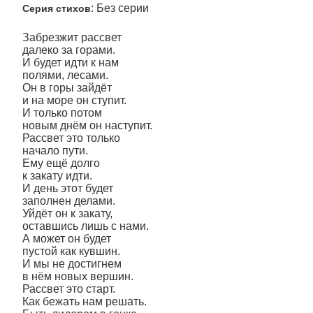
: Без серии
Серия стихов
Забрезжит рассвет
далеко за горами.
И будет идти к нам
полями, лесами.
Он в горы зайдёт
и на море он ступит.
И только потом
новым днём он наступит.
Рассвет это только
начало пути.
Ему ещё долго
к закату идти.
И день этот будет
заполнен делами.
Уйдёт он к закату,
оставшись лишь с нами.
А может он будет
пустой как кувшин.
И мы не достигнем
в нём новых вершин.
Рассвет это старт.
Как бежать нам решать.