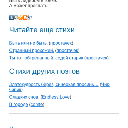
Быть лидером в гонке.
А может проспать.
Читайте еще стихи
Быть или не быть.
(
простачек
)
Странный прохожий.
(
простачек
)
Ты тот, обтрёпанный, седой старик
(
простачек
)
Стихи других поэтов
Златокудрость берёз, синеокая просинь…
(
Чик-
чирик
)
Сладких снов.
(
Endless Love
)
В городе
(
comte
)