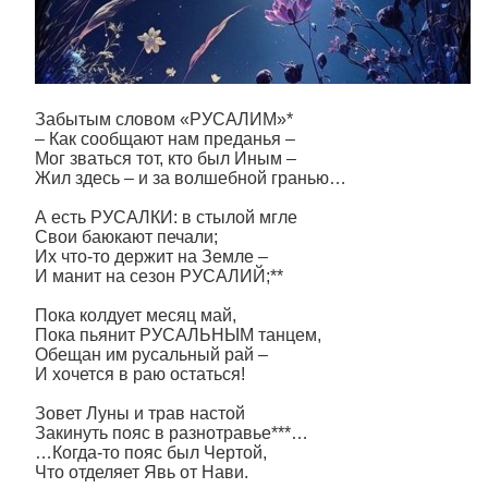
Забытым словом «РУСАЛИМ»*
– Как сообщают нам преданья –
Мог зваться тот, кто был Иным –
Жил здесь – и за волшебной гранью…
А есть РУСАЛКИ: в стылой мгле
Свои баюкают печали;
Их что-то держит на Земле –
И манит на сезон РУСАЛИЙ;**
Пока колдует месяц май,
Пока пьянит РУСАЛЬНЫМ танцем,
Обещан им русальный рай –
И хочется в раю остаться!
Зовет Луны и трав настой
Закинуть пояс в разнотравье***…
…Когда-то пояс был Чертой,
Что отделяет Явь от Нави.