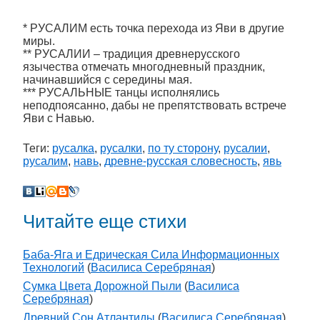
* РУСАЛИМ есть точка перехода из Яви в другие
миры.
** РУСАЛИИ – традиция древнерусского
язычества отмечать многодневный праздник,
начинавшийся с середины мая.
*** РУСАЛЬНЫЕ танцы исполнялись
неподпоясанно, дабы не препятствовать встрече
Яви с Навью.
Теги:
русалка
,
русалки
,
по ту сторону
,
русалии
,
русалим
,
навь
,
древне-русская словесность
,
явь
Читайте еще стихи
Баба-Яга и Едрическая Сила Информационных
Технологий
(
Василиса Серебряная
)
Сумка Цвета Дорожной Пыли
(
Василиса
Серебряная
)
Древний Сон Атлантиды
(
Василиса Серебряная
)