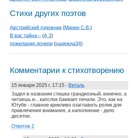
Стихи других поэтов
Австрийский художник
(
Минин С.В.
)
В вас тайна –
(
А З
)
пожелания дочери
(
надежда34
)
Комментарии к стихотворению
15 января 2025 г. 17:15
-
Веталь
Задел в названии стишка грандиозный, конечно, а
читаешь и... капслок баюкает печали. Это, как на
Ютубе - главное крикливо озаглавить ролик для
привлечения внимания, а наполнение - дело
десятое.
Ответов 2