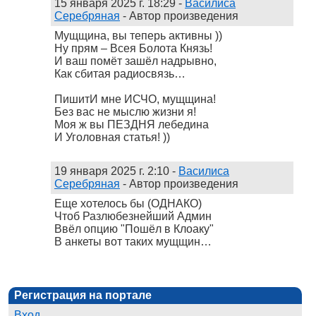
15 января 2025 г. 18:29
-
Василиса
Серебряная
- Автор произведения
Мущщина, вы теперь активны ))
Ну прям – Всея Болота Князь!
И ваш помёт зашёл надрывно,
Как сбитая радиосвязь…
ПишитИ мне ИСЧО, мущщина!
Без вас не мыслю жизни я!
Моя ж вы ПЕЗДНЯ лебедина
И Уголовная статья! ))
19 января 2025 г. 2:10
-
Василиса
Серебряная
- Автор произведения
Еще хотелось бы (ОДНАКО)
Чтоб Разлюбезнейший Админ
Ввёл опцию "Пошёл в Клоаку"
В анкеты вот таких мущщин…
Регистрация на портале
Вход