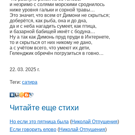
и незримо с солями морскими сроднилось
ниже уровня гальки и сорной травы…
Это значит, что всем от Димони не скрыться;
доберётся, как рыба, она и до дна,
да и с неба нагадить сумеет, как птица,
и базарной бабищей икнёт с бодуна…
Ну а так как Димонь пруд пруди в Интернете,
то и скрыться от них никому не дано,
а с учётом всего, что умеют их дети,
Геленджик обречён погрузиться в говно…
22. 03. 2025 г.
Теги:
сатира
Читайте еще стихи
Но если это пятница была
(
Николай Отпущения
)
Если говорить елово
(
Николай Отпущения
)