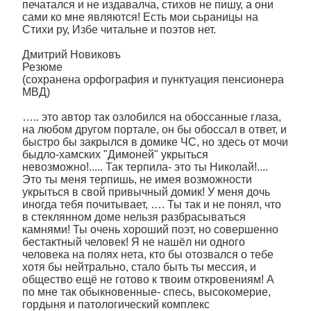
печатался и не издавалча, стихов не пишу, а они
сами ко мне являются! Есть мои сьраницы на
Стихи ру, Избе читальне и поэтов нет.
Дмитрий Новиковъ
Резюме
(сохранена орфография и пунктуация пенсионера
МВД)
….. это автор так озлобился на обоссанные глаза,
на любом другом портале, он бы обоссал в ответ, и
быстро бы закрылся в домике ЧС, но здесь от мочи
быдло-хамских "Димоней" укрыться
невозможно!..... Так терпила- это ты Николай!....
Это ты меня терпишь, не имея возможности
укрыться в свой привычный домик! У меня дочь
иногда тебя почитывает, …. Ты так и не понял, что
в стеклянном доме нельзя разбрасываться
камнями! Ты очень хороший поэт, но совершенно
бестактный человек! Я не нашёл ни одного
человека на полях нета, кто бы отозвался о тебе
хотя бы нейтрально, стало быть ты мессия, и
общество ещё не готово к твоим откровениям! А
по мне так обыкновенные- спесь, высокомерие,
гордыня и патологический комплекс