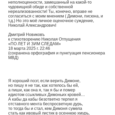
неполноценности, замешанный на какой-то
чудовищной обиде и собственной
нереализованности! Ты, конечно, вправе не
согласиться с моим мнением ( Димони, писюна, и
т.д.) Но это моё личное оценочное суждение,
Николай Александрович!
Дмитрий Новиковъ
к стихотворению Николая Отпущения
«ПО ЛЕТ И ЗИМ СЛЕДАМ»
18 марта 2025 г. 22:46
(сохранена орфография и пунктуация пенсионера
МВД)
Я хороший поэт, если верить Димоне,
но пишу я не так, как хотелось бы ей,
а пиши, как она я, так я бы и помер
идиотом ссыкливых Димоньих кровей…
А кабы да кабы безответно терпел я
отставного мента беспросветную дурь,
то тогда бы и стал, кем Димоня сумела
стать как ивовый листик в осеннюю хмурь,