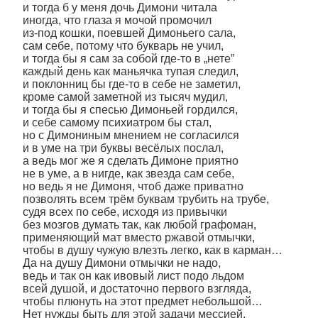
и тогда б у меня дочь Димони читала
иногда, что глаза я мочой промочил
из-под кошки, поевшей Димоньего сала,
сам себе, потому что букварь не учил,
и тогда бы я сам за собой где-то в „нете”
каждый день как маньячка тупая следил,
и поклонниц бы где-то в себе не заметил,
кроме самой заметной из тысяч мудил,
и тогда бы я спесью Димоньей гордился,
и себе самому психиатром бы стал,
но с Димониным мнением не согласился
и в уме на три буквы весёлых послал,
а ведь мог же я сделать Димоне приятно
не в уме, а в нигде, как звезда сам себе,
но ведь я не Димоня, чтоб даже приватно
позволять всем трём буквам трубить на трубе,
судя всех по себе, исходя из привычки
без мозгов думать так, как любой графоман,
применяющий мат вместо ржавой отмычки,
чтобы в душу чужую влезть легко, как в карман…
Да на душу Димони отмычки не надо,
ведь и так он как ивовый лист подо льдом
всей душой, и достаточно первого взгляда,
чтобы плюнуть на этот предмет небольшой…
Нет нужды быть для этой задачи мессией,