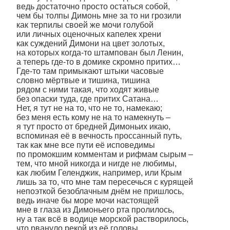
ведь достаточно просто остаться собой,
чем бы толпы Димонь мне за то ни грозили
как терпилы своей же мочи голубой
или личных оценочных капелек хрени
как суждений Димони на цвет золотых,
на которых когда-то штампован был Ленин,
а теперь где-то в домике скромно притих…
Где-то там примыкают штыки часовые
словно мёртвые и тишина, тишина
рядом с ними такая, что ходят живые
без опаски туда, где притих Сатана…
Нет, я тут не на то, что не то, намекаю;
без меня есть кому не на то намекнуть –
я тут просто от бредней Димоньих икаю,
вспоминая её в вечность проссанный путь,
так как мне все пути её исповедимы
по промокшим комментам и рифмам сырым –
тем, что мной никогда и нигде не любимы,
как любим Геленджик, например, или Крым
лишь за то, что мне там пересечься с курящей
непоэткой безоблачным днём не пришлось,
ведь иначе бы море мочи настоящей
мне в глаза из Димоньего рта пролилось,
ну а так всё в водице морской растворилось,
что рвануло рекой из её головы