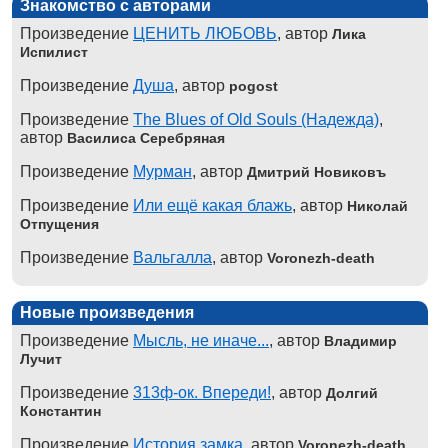
Знакомство с авторами
Произведение
ЦЕНИТЬ ЛЮБОВЬ
, автор
Лика
Испилист
Произведение
Душа
, автор
pogost
Произведение
The Blues of Old Souls (Надежда)
,
автор
Василиса Серебряная
Произведение
Мурман
, автор
Дмитрий Новиковъ
Произведение
Или ещё какая блажь
, автор
Николай
Отпущения
Произведение
Вальгалла
, автор
Voronezh-death
Новые произведения
Произведение
Мысль, не иначе...
, автор
Владимир
Лучит
Произведение
313ф-ок. Впереди!
, автор
Долгий
Константин
Произведение
История замка
, автор
Voronezh-death