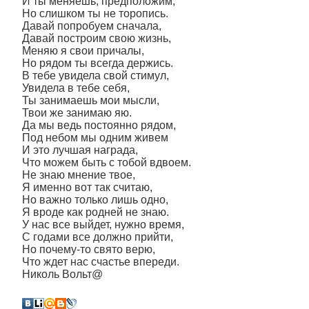
И ты меняешь, предположим,
Но слишком ты не торопись.
Давай попробуем сначала,
Давай построим свою жизнь,
Меняю я свои причалы,
Но рядом ты всегда держись.
В тебе увидела свой стимул,
Увидела в тебе себя,
Ты занимаешь мои мысли,
Твои же занимаю яю.
Да мы ведь постоянно рядом,
Под небом мы одним живем
И это лучшая награда,
Что можем быть с тобой вдвоем.
Не знаю мнение твое,
Я именно вот так считаю,
Но важно только лишь одно,
Я вроде как родней не знаю.
У нас все выйдет, нужно время,
С годами все должно прийти,
Но почему-то свято верю,
Что ждет нас счастье впереди.
Николь Вольт@