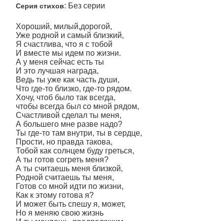
: Без серии
Серия стихов
Хороший, милый,дорогой,
Уже родной и самый близкий,
Я счастлива, что я с тобой
И вместе мы идем по жизни.
А у меня сейчас есть ты
И это лучшая награда,
Ведь ты уже как часть души,
Что где-то близко, где-то рядом.
Хочу, чтоб было так всегда,
чтобы всегда был со мной рядом,
Счастливой сделал ты меня,
А большего мне разве надо?
Ты где-то там внутри, ты в сердце,
Прости, но правда такова,
Тобой как солнцем буду греться,
А ты готов согреть меня?
А ты считаешь меня близкой,
Родной считаешь ты меня,
Готов со мной идти по жизни,
Как к этому готова я?
И может быть спешу я, может,
Но я меняю свою жизнь