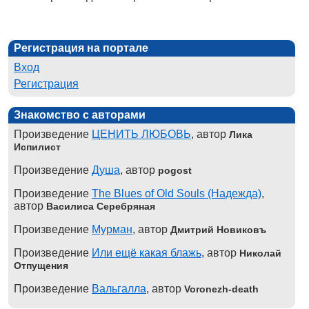
Регистрация на портале
Вход
Регистрация
Знакомство с авторами
Произведение
ЦЕНИТЬ ЛЮБОВЬ
, автор
Лика
Испилист
Произведение
Душа
, автор
pogost
Произведение
The Blues of Old Souls (Надежда)
,
автор
Василиса Серебряная
Произведение
Мурман
, автор
Дмитрий Новиковъ
Произведение
Или ещё какая блажь
, автор
Николай
Отпущения
Произведение
Вальгалла
, автор
Voronezh-death