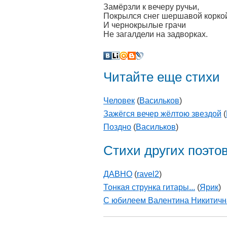
Замёрзли к вечеру ручьи,
Покрылся снег шершавой корко
И чернокрылые грачи
Не загалдели на задворках.
Читайте еще стихи
Человек
(
Васильков
)
Зажёгся вечер жёлтою звездой
(
Поздно
(
Васильков
)
Стихи других поэто
ДАВНО
(
ravel2
)
Тонкая струнка гитары...
(
Ярик
)
С юбилеем Валентина Никитичн