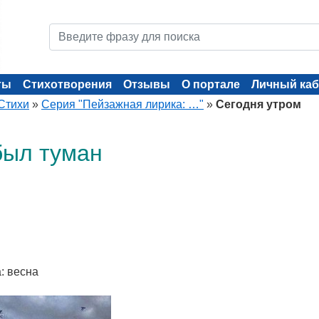
ты
Стихотворения
Отзывы
О портале
Личный каб
Стихи
»
Серия "Пейзажная лирика: …"
»
Сегодня утром
был туман
: весна