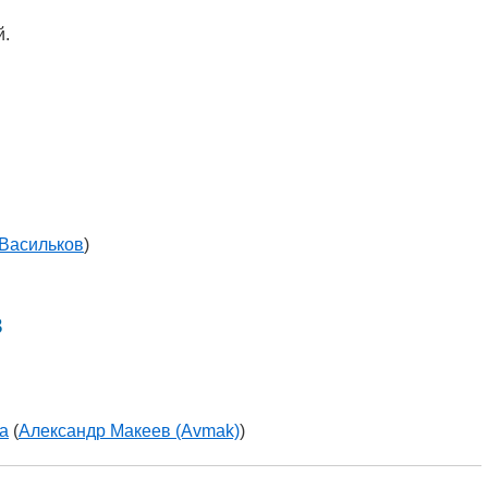
й.
Васильков
)
в
а
(
Александр Макеев (Avmak)
)