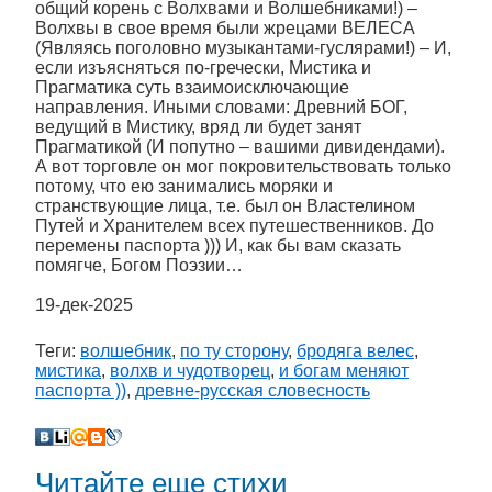
общий корень с Волхвами и Волшебниками!) –
Волхвы в свое время были жрецами ВЕЛЕСА
(Являясь поголовно музыкантами-гуслярами!) – И,
если изъясняться по-гречески, Мистика и
Прагматика суть взаимоисключающие
направления. Иными словами: Древний БОГ,
ведущий в Мистику, вряд ли будет занят
Прагматикой (И попутно – вашими дивидендами).
А вот торговле он мог покровительствовать только
потому, что ею занимались моряки и
странствующие лица, т.е. был он Властелином
Путей и Хранителем всех путешественников. До
перемены паспорта ))) И, как бы вам сказать
помягче, Богом Поэзии…
19-дек-2025
Теги:
волшебник
,
по ту сторону
,
бродяга велес
,
мистика
,
волхв и чудотворец
,
и богам меняют
паспорта ))
,
древне-русская словесность
Читайте еще стихи