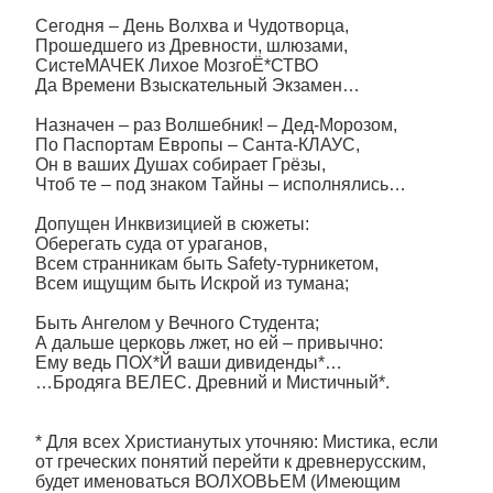
Сегодня – День Волхва и Чудотворца,
Прошедшего из Древности, шлюзами,
СистеМАЧЕК Лихое МозгоЁ*СТВО
Да Времени Взыскательный Экзамен…
Назначен – раз Волшебник! – Дед-Морозом,
По Паспортам Европы – Санта-КЛАУС,
Он в ваших Душах собирает Грёзы,
Чтоб те – под знаком Тайны – исполнялись…
Допущен Инквизицией в сюжеты:
Оберегать суда от ураганов,
Всем странникам быть Safety-турникетом,
Всем ищущим быть Искрой из тумана;
Быть Ангелом у Вечного Студента;
А дальше церковь лжет, но ей – привычно:
Ему ведь ПОХ*Й ваши дивиденды*…
…Бродяга ВЕЛЕС. Древний и Мистичный*.
* Для всех Христианутых уточняю: Мистика, если
от греческих понятий перейти к древнерусским,
будет именоваться ВОЛХОВЬЕМ (Имеющим