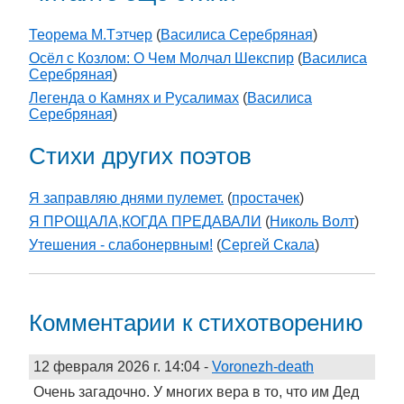
Теорема М.Тэтчер
(
Василиса Серебряная
)
Осёл с Козлом: О Чем Молчал Шекспир
(
Василиса
Серебряная
)
Легенда о Камнях и Русалимах
(
Василиса
Серебряная
)
Стихи других поэтов
Я заправляю днями пулемет.
(
простачек
)
Я ПРОЩАЛА,КОГДА ПРЕДАВАЛИ
(
Николь Волт
)
Утешения - слабонервным!
(
Сергей Скала
)
Комментарии к стихотворению
12 февраля 2026 г. 14:04
-
Voronezh-death
Очень загадочно. У многих вера в то, что им Дед