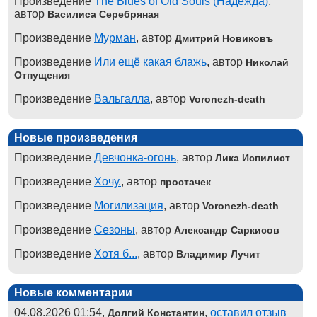
Произведение
The Blues of Old Souls (Надежда)
,
автор
Василиса Серебряная
Произведение
Мурман
, автор
Дмитрий Новиковъ
Произведение
Или ещё какая блажь
, автор
Николай
Отпущения
Произведение
Вальгалла
, автор
Voronezh-death
Новые произведения
Произведение
Девчонка-огонь
, автор
Лика Испилист
Произведение
Хочу.
, автор
простачек
Произведение
Могилизация
, автор
Voronezh-death
Произведение
Сезоны
, автор
Александр Саркисов
Произведение
Хотя б...
, автор
Владимир Лучит
Новые комментарии
04.08.2026 01:54,
,
оставил отзыв
Долгий Константин