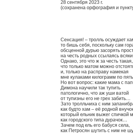
28 сентября 2023 г.
(сохранена орфография и пунк
Сенсация! – тролль осуждает ха
то бишь себя, поскольку сам гор
обсценной дурью засорять прос
на честь родных ссылаясь всяк
Однако, это что ж за честь такая,
что только матом можно отстоят
и, только на расправу намекая
мне кулаками килограмм по пя
Но вот вопрос: какие мама с па
Димона научили так тупить
патологично, что аж уши ватой
от тупизны его не грех забить…
Зато тролльчиха с ним запанибр
как будто хам – её родной внучок
который ельник выжег спичкой 
как городского типа дурачок…
Зачем под ель его бабуся села,
как Петросян шутить с ним не шу