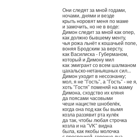
Они следят за мной годами,
ночами, днями и везде
крыть норовят меня по маме
и замочить, но не в воде:
Димон следит за мной как опер,
как должно бывшему менту,
чья рожа льнёт к кошачьей попе,
воняя Бродским за версту,
как Василиска - Губерманом,
который и Димону мил
как эмигрант со всем шалманом
цахальско-нетаньяшных сил...
Димон уходит в несознанку;
мол, я не "Гость", а "Гость" - не я
хоть "Гостя" поменяй на мамку
Димона, сходство их кляня
да поясами часовыми
чеши нацистке шнобелёк,
когда она под как бы вымя
козла раззявит рта кулёк
да так, чтобы любая строчка
козла и на "VK" видна
была, как якобы молочка
с просрочкой, героине дна,