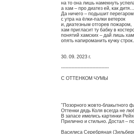
на то она лишь намекнуть успел
а хам – про диатез ей, как дитя
Да ничего – подышит перегаром
с утра на ёлки-палки ветерок
и, диатезным отгорев пожаром,
хам пригласит ту бабку в костер
понятий хамских – дай лишь хам
опять напироманить кучку стро
30. 09. 2023 г.
--------------------------------
С ОТТЕНКОМ ЧУМЫ
"Позорного жовто-блакытного фл
Оттенки дядь Коля всегда не лю
В запасе имелись картинки Рейх
Прилично и стильно. Достал – п
Василиса Серебряная (Зильбер