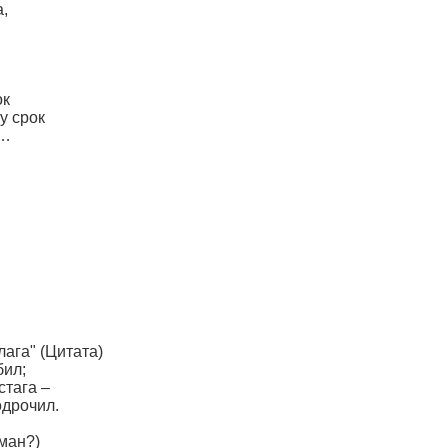
а,
…
ок
у срок
к…
ага" (Цитата)
бил;
стага –
одрочил.
ман?)