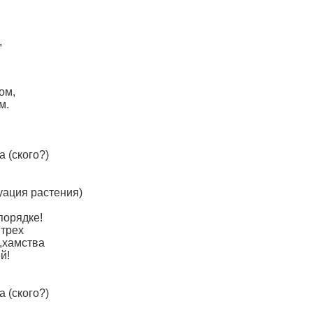
,
ом,
м.
 (ского?)
уация растения)
порядке!
 трех
,хамства
й!
 (ского?)