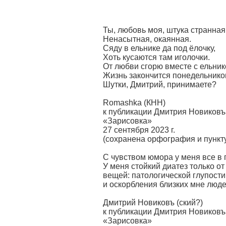
Ты, любовь моя, штука странная
Ненасытная, окаянная.
Сяду в ельнике да под ёлочку,
Хоть кусаются там иголочки.
От любви сгорю вместе с ельник
Жизнь закончится понедельнико
Шутки, Дмитрий, принимаете?
Romashka (КНН)
к публикации Дмитрия Новиковъа
«Зарисовка»
27 сентября 2023 г.
(сохранена орфография и пункт
С чувством юмора у меня все в 
У меня стойкий диатез только от
вещей: патологической глупости
и оскорбления близких мне люде
Дмитрий Новиковъ (ский?)
к публикации Дмитрия Новиковъа
«Зарисовка»