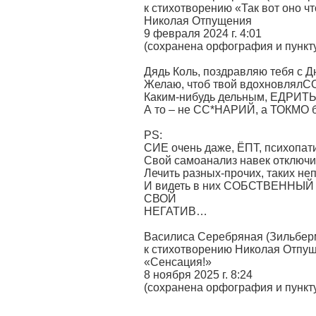
к стихотворению «Так вот оно чт
Николая Отпущения
9 февраля 2024 г. 4:01
(сохранена орфография и пункт
Дядь Коль, поздравляю тебя с 
Желаю, чтоб твой вдохновлялС
Каким-нибудь дельным, ЕДРИТЬ
А то – не СС*НАРИЙ, а ТОКМО
PS:
СИЕ очень даже, ЁПТ, психопат
Свой самоанализ навек отключи
Лечить разных-прочих, таких не
И видеть в них СОБСТВЕННЫЙ
СВОЙ
НЕГАТИВ…
Василиса Серебряная (Зильбер
к стихотворению Николая Отпу
«Сенсация!»
8 ноября 2025 г. 8:24
(сохранена орфография и пункт