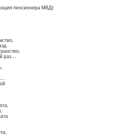
туация пенсионера МВД)
мство,
азд
транство,
ий раз…
ь
ть…
пой
ата,
,
мата
тя,