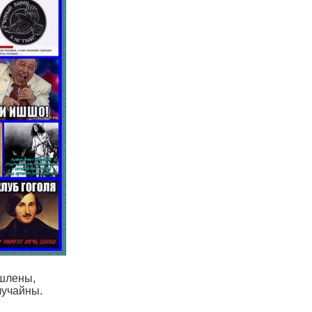
шлены,
лучайны.