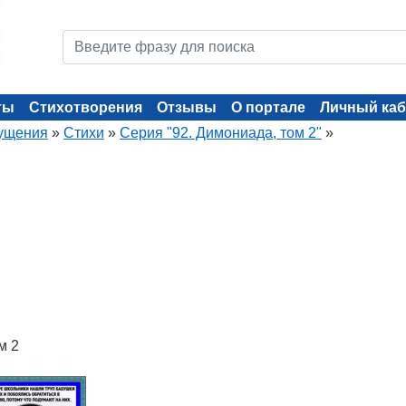
ты
Стихотворения
Отзывы
О портале
Личный каб
ущения
»
Стихи
»
Серия "92. Димониада, том 2"
»
м 2