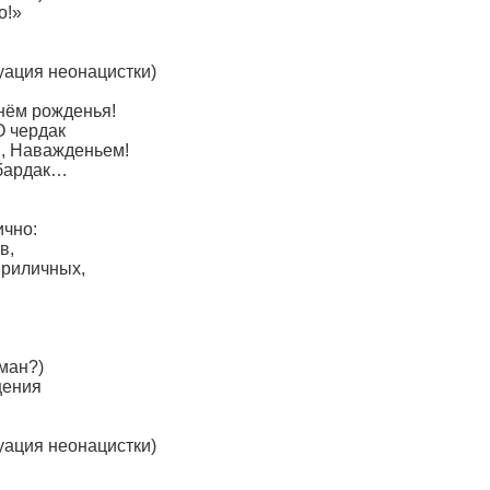
о!»
уация неонацистки)
Днём рожденья!
О чердак
, Наважденьем!
 бардак…
ично:
в,
приличных,
ман?)
щения
уация неонацистки)