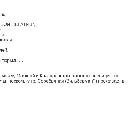
ла,
СВОЙ НЕГАТИВ”,
в,
дя,
 вождя
лей,
до тюрьмы…
и между Москвой и Красноярском, коммент неонацистки
уты, поскольку гр. Серебряная (Зильберман?) проживает в