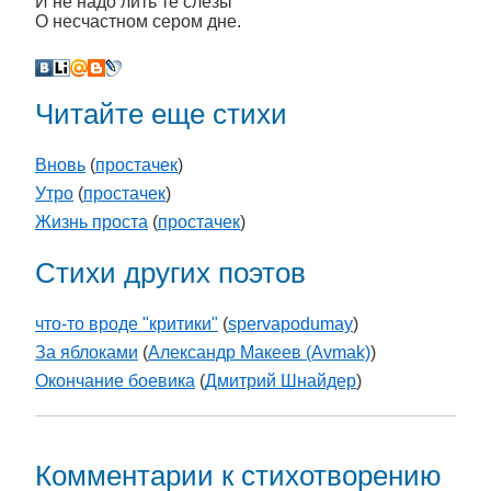
И не надо лить те слёзы
О несчастном сером дне.
Читайте еще стихи
Вновь
(
простачек
)
Утро
(
простачек
)
Жизнь проста
(
простачек
)
Стихи других поэтов
что-то вроде "критики"
(
spervapodumay
)
За яблоками
(
Александр Макеев (Avmak)
)
Окончание боевика
(
Дмитрий Шнайдер
)
Комментарии к стихотворению