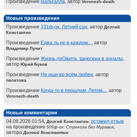
Произведение
Вальгалла
, автор
Voronezh-death
Новые произведения
Произведение
331ф-ок. Летний сон
, автор
Долгий
Константин
Произведение
Едва ль не в каждом...
, автор
Владимир Лучит
Произведение
Жизнь прОжита, занесена в анналы
,
автор
Юрий Буков
Произведение
Не ищи во всём любви
, автор
палатова
Произведение
Когда-то в прошлом. Летом...
, автор
Voronezh-death
Новые комментарии
04.08.2026 01:54,
,
оставил отзыв
Долгий Константин
на произведение
,
505ф-ок. Стрекоза без Муравья
автора
Долгий Константин