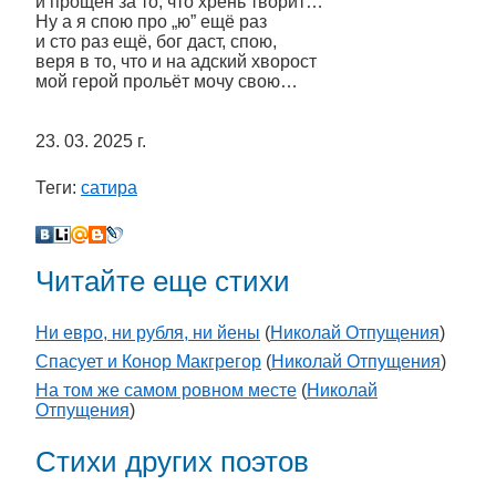
и прощён за то, что хрень творит…
Ну а я спою про „ю” ещё раз
и сто раз ещё, бог даст, спою,
веря в то, что и на адский хворост
мой герой прольёт мочу свою…
23. 03. 2025 г.
Теги:
сатира
Читайте еще стихи
Ни евро, ни рубля, ни йены
(
Николай Отпущения
)
Спасует и Конор Макгрегор
(
Николай Отпущения
)
На том же самом ровном месте
(
Николай
Отпущения
)
Стихи других поэтов