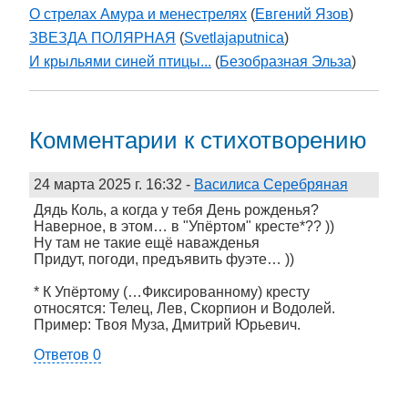
О стрелах Амура и менестрелях
(
Евгений Язов
)
ЗВЕЗДА ПОЛЯРНАЯ
(
Svetlajaputnica
)
И крыльями синей птицы...
(
Безобразная Эльза
)
Комментарии к стихотворению
24 марта 2025 г. 16:32
-
Василиса Серебряная
Дядь Коль, а когда у тебя День рожденья?
Наверное, в этом… в "Упёртом" кресте*?? ))
Ну там не такие ещё наважденья
Придут, погоди, предъявить фуэте… ))
* К Упёртому (…Фиксированному) кресту
относятся: Телец, Лев, Скорпион и Водолей.
Пример: Твоя Муза, Дмитрий Юрьевич.
Ответов 0