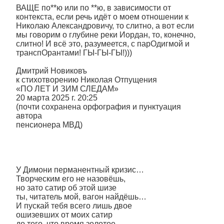
ВАЩЕ по**ю или по **ю, в зависимости от
контекста, если речь идёт о моем отношении к
Николаю Александровичу, то слитно, а вот если
мы говорим о глубине реки Иордан, то, конечно,
слитно! И всё это, разумеется, с парОдигмой и
транспОрантами! ГЫ-ГЫ-ГЫ!)))
Дмитрий Новиковъ
к стихотворению Николая Отпущения
«ПО ЛЕТ И ЗИМ СЛЕДАМ»
20 марта 2025 г. 20:25
(почти сохранена орфография и пунктуация
автора
пенсионера МВД)
У Димони перманентный кризис…
Творческим его не назовёшь,
но зато сатир об этой шизе
ты, читатель мой, вагон найдёшь…
И пускай тебя всего лишь двое
ошизевших от моих сатир
до того, что время золотое