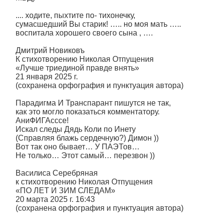
.... ходите, пыхтите по- тихонечку,
сумасшедший Вы старик! ….. но моя мать …..
воспитала хорошего своего сына , ….
Дмитрий Новиковъ
К стихотворению Николая Отпущения
«Лучше триединой правде внять»
21 января 2025 г.
(сохранена орфография и пунктуация автора)
Парадигма И Транспарант пишутся не так,
как это могло показаться комментатору.
АниФИГАсссе!
Искал следы Дядь Коли по Инету
(Справляя блажь сердечную?) Димон ))
Вот так оно бывает… У ПАЭТов…
Не только… Этот самый… перезвон ))
Василиса Серебряная
к стихотворению Николая Отпущения
«ПО ЛЕТ И ЗИМ СЛЕДАМ»
20 марта 2025 г. 16:43
(сохранена орфография и пунктуация автора)