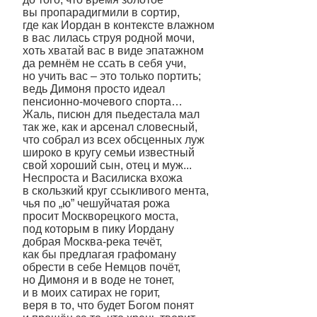
вы пропарадигмили в сортир,
где как Иордан в контексте влажном
в вас лилась струя родной мочи,
хоть хватай вас в виде эпатажном
да ремнём не ссать в себя учи,
но учить вас – это только портить;
ведь Димоня просто идеал
пенсионно-мочевого спорта…
Жаль, писюн для пьедестала мал
так же, как и арсенал словесный,
что собрал из всех обсценных луж
широко в кругу семьи известный
свой хороший сын, отец и муж...
Неспроста и Василиска вхожа
в скользкий круг ссыкливого мента,
чья по „ю” чешуйчатая рожа
просит Москворецкого моста,
под которым в пику Иордану
добрая Москва-река течёт,
как бы предлагая графоману
обрести в себе Немцов почёт,
но Димоня и в воде не тонет,
и в моих сатирах не горит,
веря в то, что будет Богом понят