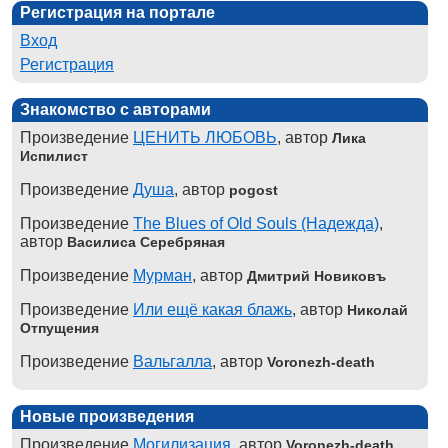
Регистрация на портале
Вход
Регистрация
Знакомство с авторами
Произведение
ЦЕНИТЬ ЛЮБОВЬ
, автор
Лика
Испилист
Произведение
Душа
, автор
pogost
Произведение
The Blues of Old Souls (Надежда)
,
автор
Василиса Серебряная
Произведение
Мурман
, автор
Дмитрий Новиковъ
Произведение
Или ещё какая блажь
, автор
Николай
Отпущения
Произведение
Вальгалла
, автор
Voronezh-death
Новые произведения
Произведение
Могилизация
, автор
Voronezh-death