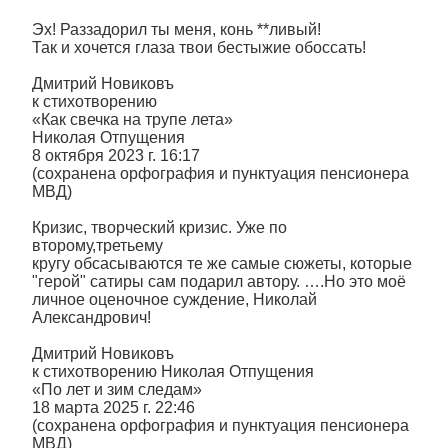
Эх! Раззадорил ты меня, конь **ливый!
Так и хочется глаза твои бестыжие обоссать!
Дмитрий Новиковъ
к стихотворению
«Как свечка на трупе лета»
Николая Отпущения
8 октября 2023 г. 16:17
(сохранена орфография и пунктуация пенсионера
МВД)
Кризис, творческий кризис. Уже по
второму,третьему
кругу обсасываются те же самые сюжеты, которые
"герой" сатиры сам подарил автору. ….Но это моё
личное оценочное суждение, Николай
Александрович!
Дмитрий Новиковъ
к стихотворению Николая Отпущения
«По лет и зим следам»
18 марта 2025 г. 22:46
(сохранена орфография и пунктуация пенсионера
МВД)