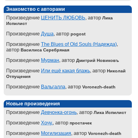
Знакомство с авторами
Произведение
ЦЕНИТЬ ЛЮБОВЬ
, автор
Лика
Испилист
Произведение
Душа
, автор
pogost
Произведение
The Blues of Old Souls (Надежда)
,
автор
Василиса Серебряная
Произведение
Мурман
, автор
Дмитрий Новиковъ
Произведение
Или ещё какая блажь
, автор
Николай
Отпущения
Произведение
Вальгалла
, автор
Voronezh-death
Новые произведения
Произведение
Девчонка-огонь
, автор
Лика Испилист
Произведение
Хочу.
, автор
простачек
Произведение
Могилизация
, автор
Voronezh-death