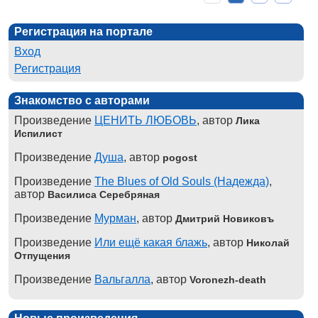
Регистрация на портале
Вход
Регистрация
Знакомство с авторами
Произведение
ЦЕНИТЬ ЛЮБОВЬ
, автор
Лика
Испилист
Произведение
Душа
, автор
pogost
Произведение
The Blues of Old Souls (Надежда)
,
автор
Василиса Серебряная
Произведение
Мурман
, автор
Дмитрий Новиковъ
Произведение
Или ещё какая блажь
, автор
Николай
Отпущения
Произведение
Вальгалла
, автор
Voronezh-death