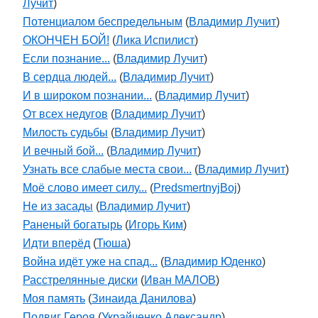
Лучит
)
Потенциалом беспредельным
(
Владимир Лучит
)
ОКОНЧЕН БОЙ!
(
Лика Испилист
)
Если познание...
(
Владимир Лучит
)
В сердца людей...
(
Владимир Лучит
)
И в широком познании...
(
Владимир Лучит
)
От всех недугов
(
Владимир Лучит
)
Милость судьбы
(
Владимир Лучит
)
И вечный бой...
(
Владимир Лучит
)
Узнать все слабые места свои...
(
Владимир Лучит
)
Моё слово имеет силу...
(
PredsmertnyjBoj
)
Не из засады
(
Владимир Лучит
)
Раненый богатырь
(
Игорь Ким
)
Идти вперёд
(
Тюша
)
Война идёт уже на спад...
(
Владимир Юденко
)
Расстрелянные диски
(
Иван МАЛОВ
)
Моя память
(
Зинаида Данилова
)
Подвиг Героя
(
Украйченко Александр
)