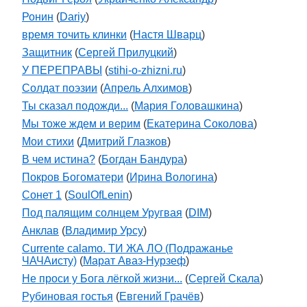
Ронин
(
Dariy
)
время точить клинки
(
Настя Шварц
)
Защитник
(
Сергей Прилуцкий
)
У ПЕРЕПРАВЫ
(
stihi-o-zhizni.ru
)
Солдат поэзии
(
Апрель Алхимов
)
Ты сказал подожди...
(
Мария Головашкина
)
Мы тоже ждем и верим
(
Екатерина Соколова
)
Мои стихи
(
Дмитрий Глазков
)
В чем истина?
(
Богдан Бандура
)
Покров Богоматери
(
Ирина Вологина
)
Сонет 1
(
SoulOfLenin
)
Под палящим солнцем Уругвая
(
DIM
)
Анклав
(
Владимир Урсу
)
Currente calamo. ТИ ЖА ЛО (Подражанье
ЧАЧАисту)
(
Марат Аваз-Нурзеф
)
Не проси у Бога лёгкой жизни...
(
Сергей Скала
)
Рубиновая гостья
(
Евгений Грачёв
)