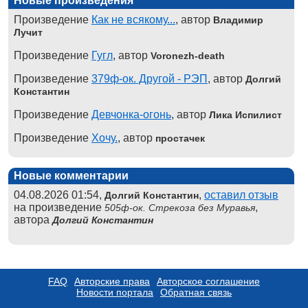
Новые произведения
Произведение
Как не всякому...
, автор
Владимир
Лучит
Произведение
Гугл
, автор
Voronezh-death
Произведение
379ф-ок. Другой - РЭП
, автор
Долгий
Константин
Произведение
Девчонка-огонь
, автор
Лика Испилист
Произведение
Хочу.
, автор
простачек
Новые комментарии
04.08.2026 01:54,
,
оставил отзыв
Долгий Константин
на произведение
,
505ф-ок. Стрекоза без Муравья
автора
Долгий Константин
FAQ
Авторские права
Авторское соглашение
Новости портала
Обратная связь