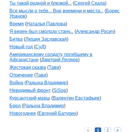
Ты такой родной и близкой...
(
Сергей Скала
)
Все мысли о тебе... Вне времени и места...
(
Борис
Уранов
)
Время
(
Наталья Павлова
)
Я верен был смолоду стану...
(
Александр Росич
)
Битва
(
Люция Заславская
)
Новый год
(
СуД
)
Американскому солдату, погибшему в
Афганистане
(
Дмитрий Ляляев
)
Жестокая сказка
(
Тави
)
Отречение
(
Тави
)
Война
(
Радына Владимир
)
Невидимый фронт
(
SiSop
)
Курсантский марш
(
Валентин Евстафьев
)
Бред
(
Радына Владимир
)
Новогоднее
(
Евгений Батурин
)
<
1
2
>