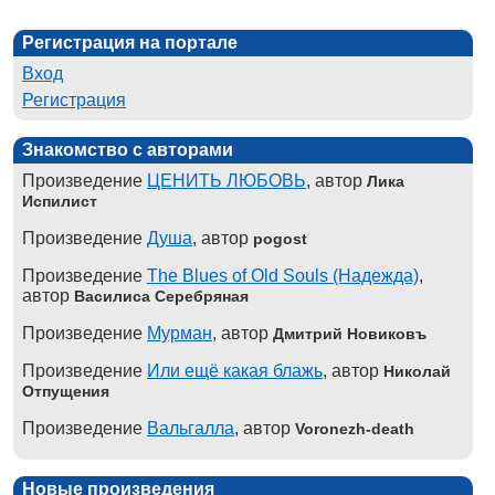
Регистрация на портале
Вход
Регистрация
Знакомство с авторами
Произведение
ЦЕНИТЬ ЛЮБОВЬ
, автор
Лика
Испилист
Произведение
Душа
, автор
pogost
Произведение
The Blues of Old Souls (Надежда)
,
автор
Василиса Серебряная
Произведение
Мурман
, автор
Дмитрий Новиковъ
Произведение
Или ещё какая блажь
, автор
Николай
Отпущения
Произведение
Вальгалла
, автор
Voronezh-death
Новые произведения