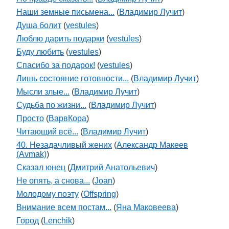
Наши земные письмена...
(
Владимир Лучит
)
Душа болит
(
vestules
)
Люблю дарить подарки
(
vestules
)
Буду любить
(
vestules
)
Спасибо за подарок!
(
vestules
)
Лишь состояние готовности...
(
Владимир Лучит
)
Мысли злые...
(
Владимир Лучит
)
Судьба по жизни...
(
Владимир Лучит
)
Просто
(
ВарвКора
)
Читающий всё...
(
Владимир Лучит
)
40. Незадачливый жених
(
Александр Макеев
(Avmak)
)
Сказал юнец
(
Дмитрий Анатольевич
)
Не опять, а снова...
(
Joan
)
Молодому поэту
(
Offspring
)
Внимание всем постам...
(
Яна Маковеева
)
Город
(
Lenchik
)