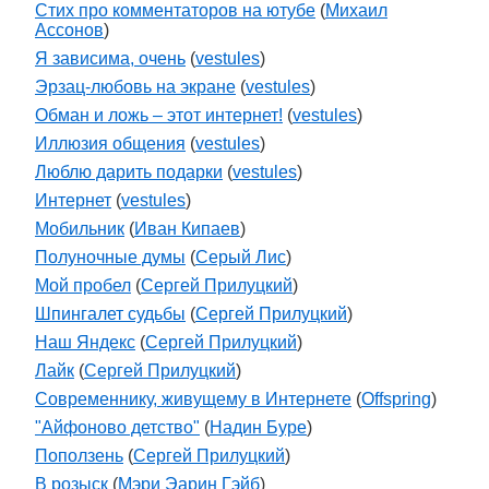
Стих про комментаторов на ютубе
(
Михаил
Ассонов
)
Я зависима, очень
(
vestules
)
Эрзац-любовь на экране
(
vestules
)
Обман и ложь – этот интернет!
(
vestules
)
Иллюзия общения
(
vestules
)
Люблю дарить подарки
(
vestules
)
Интернет
(
vestules
)
Мобильник
(
Иван Кипаев
)
Полуночные думы
(
Серый Лис
)
Мой пробел
(
Сергей Прилуцкий
)
Шпингалет судьбы
(
Сергей Прилуцкий
)
Наш Яндекс
(
Сергей Прилуцкий
)
Лайк
(
Сергей Прилуцкий
)
Современнику, живущему в Интернете
(
Offspring
)
"Айфоново детство"
(
Надин Буре
)
Поползень
(
Сергей Прилуцкий
)
В розыск
(
Мэри Эарин Гэйб
)