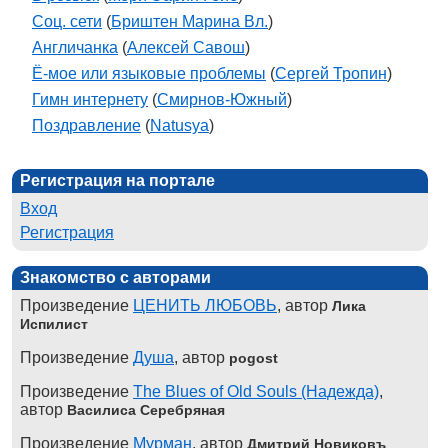
Соц. сети
(
Бриштен Марина Вл.
)
Англичанка
(
Алексей Савош
)
Ё-мое или языковые проблемы
(
Сергей Тропин
)
Гимн интернету
(
Смирнов-Южный
)
Поздравление
(
Natusya
)
Регистрация на портале
Вход
Регистрация
Знакомство с авторами
Произведение
ЦЕНИТЬ ЛЮБОВЬ
, автор
Лика
Испилист
Произведение
Душа
, автор
pogost
Произведение
The Blues of Old Souls (Надежда)
,
автор
Василиса Серебряная
Произведение
Мурман
, автор
Дмитрий Новиковъ