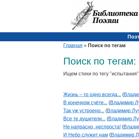
Поэ
Главная
»
Поиск по тегам
Поиск по тегам:
Ищем стихи по тегу "испытания"
Жизнь – то одно всегда...
(
Влади
В конечном счёте...
(
Владимир Л
Так уж устроено...
(
Владимир Лу
Все те душители...
(
Владимир Лу
Не напрасно, неспроста!
(
Влади
И Небо служит нам
(
Владимир Л