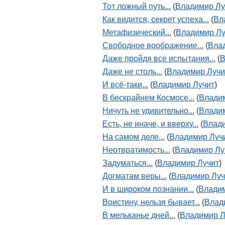
Тот ложный путь...
(
Владимир Лу
Как видится, секрет успеха...
(
Вл
Метафизический...
(
Владимир Лу
Свободное воображение...
(
Вла
Даже пройдя все испытания...
(
В
Даже не столь...
(
Владимир Лучи
И всё-таки...
(
Владимир Лучит
)
В бескрайнем Космосе...
(
Влади
Ничуть не удивительно...
(
Влади
Есть, не иначе, и вверху...
(
Влади
На самом деле...
(
Владимир Луч
Неотвратимость...
(
Владимир Лу
Задуматься...
(
Владимир Лучит
)
Догматам веры...
(
Владимир Луч
И в широком познании...
(
Владим
Воистину, нельзя бывает...
(
Влад
В мельканье дней...
(
Владимир Л