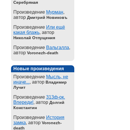
Серебряная
Произведение
Мурман
,
автор
Дмитрий Новиковъ
Произведение
Или ещё
какая блажь
, автор
Николай Отпущения
Произведение
Вальгалла
,
автор
Voronezh-death
Новые произведения
Произведение
Мысль, не
иначе...
, автор
Владимир
Лучит
Произведение
313ф-ок.
Впереди!
, автор
Долгий
Константин
Произведение
История
замка
, автор
Voronezh-
death