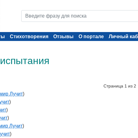
ты
Стихотворения
Отзывы
О портале
Личный каб
 испытания
Страница 1 из 2
мир Лучит
)
учит
)
чит
)
чит
)
мир Лучит
)
учит
)