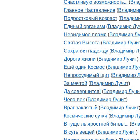
Счастливую возможность...
(
Вла
Главное Наставление
(
Владими
Подростковый возраст
(
Владими
Единый организм
(
Владимир Лу
Невидимое пламя
(
Владимир Лу
Святая Высота
(
Владимир Лучи
Сохраняя надежду
(
Владимир Л
Дорога жизни
(
Владимир Лучит
)
Ещё один Космос
(
Владимир Лу
Непрохудимый щит
(
Владимир Л
За мечтой
(
Владимир Лучит
)
Да совершится!
(
Владимир Лучи
Чело-век
(
Владимир Лучит
)
Враг заклятый
(
Владимир Лучит
Космические сутки
(
Владимир Л
В гуще ль яростной битвы...
(
Вла
В суть вещей
(
Владимир Лучит
)