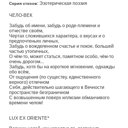
: Эзотерическая поэзия
Серия стихов
ЧЕЛО-ВЕК
Забудь об имени, забудь о роде-племени и
отчестве своём,
Чертах сложившихся характера, о вкусах и о
предпочтеньях личных,
Забудь о вожделенном счастье и покое, большей
частью утопичных,
О чём-то, может статься, памятном особо, чём-то
очень дорогом...
Забудь, хотя бы на короткое мгновение, однажды
обо всём,
От ощущения (по существу, единственного
верного) отличном
Себя, действительно шагающего в Вечности
пространстве безграничном
С возвышенным поверх иллюзии обманчивого
времени челом!
LUX EX ORIENTE*