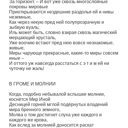
За горизонт. – И вот уже сквозь многослойные
покровы мировые
Приоткрываются нездешние раздолья ей и нивы
неземные,
Как через некую пред ней полупрозрачную и
зыбкую вуаль;
Иль может быть, словно взирая сквозь магический
мерцающий хрусталь,
Уже воочию встают пред нею вовсе незнакомые,
живые,
Миры чарующе прекрасные, какие-то миры совсем
иные –
И оттого уж навсегда расстаться с э т и м ей ни
чуточку не жаль!
В ГРОМЕ И МОЛНИИ
Когда, подобно небывалой вспышке молнии,
коснётся Мир Иной
Десницей горней мглой подёрнутых владений
мира бренного земного,
Молва о том достигнет слуха уже каждого и
каждого же крова,
Как вслед за молнией доносится раскат