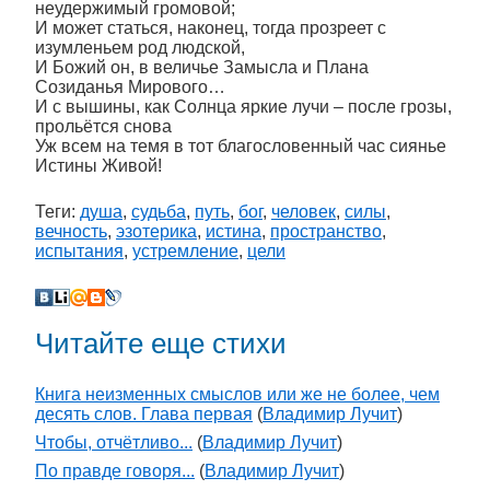
неудержимый громовой;
И может статься, наконец, тогда прозреет с
изумленьем род людской,
И Божий он, в величье Замысла и Плана
Созиданья Мирового…
И с вышины, как Солнца яркие лучи – после грозы,
прольётся снова
Уж всем на темя в тот благословенный час сиянье
Истины Живой!
Теги:
душа
,
судьба
,
путь
,
бог
,
человек
,
силы
,
вечность
,
эзотерика
,
истина
,
пространство
,
испытания
,
устремление
,
цели
Читайте еще стихи
Книга неизменных смыслов или же не более, чем
десять слов. Глава первая
(
Владимир Лучит
)
Чтобы, отчётливо...
(
Владимир Лучит
)
По правде говоря...
(
Владимир Лучит
)