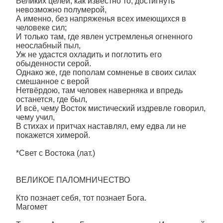
Великих целей, как известно то, достигнуть
невозможно полумерой,
А именно, без напряженья всех имеющихся в
человеке сил;
И только там, где явлен устремленья огненного
неослабный пыл,
Уж не удастся охладить и поглотить его
обыденности серой.
Однако же, где пополам сомненье в своих силах
смешанное с верой
Нетвёрдою, там человек наверняка и впредь
останется, где был,
И всё, чему Восток мистический издревле говорил,
чему учил,
В стихах и притчах наставлял, ему едва ли не
покажется химерой.
*Свет с Востока (лат.)
ВЕЛИКОЕ ПАЛОМНИЧЕСТВО
Кто познает себя, тот познает Бога.
Магомет