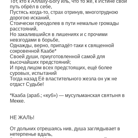
Тот, кто к Аллаху-Богу иль, что то же, к Истине свой
путь обрёл в себе,
Пустясь когда-то, страх отринув, многотрудною
дорогою исканий,
Стоически преодолев в пути немалые громады
расстояний,
Но закалившийся в лишениях и с прочими
невзгодами в борьбе,
Однажды, верно, припадёт-таки к священной
сокровенной Каабе*
Своей души, приуготовленной самой для
высочайших предстояний;
И пред лицом всех предстоящих, ещё более
суровых, испытаний
Тогда назад Её властительного жезла он уж не
отдаст Судьбе!
*Кааба (араб.; «куб») — мусульманская святыня в
Мекке.
НЕ ЖАЛЬ!
От дольних отрешаясь нив, душа заглядывает в
нетерпенье вдаль,