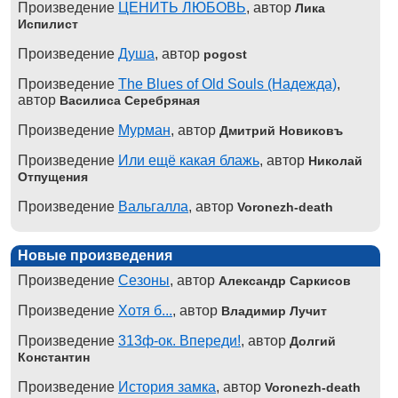
Произведение
ЦЕНИТЬ ЛЮБОВЬ
, автор
Лика
Испилист
Произведение
Душа
, автор
pogost
Произведение
The Blues of Old Souls (Надежда)
,
автор
Василиса Серебряная
Произведение
Мурман
, автор
Дмитрий Новиковъ
Произведение
Или ещё какая блажь
, автор
Николай
Отпущения
Произведение
Вальгалла
, автор
Voronezh-death
Новые произведения
Произведение
Сезоны
, автор
Александр Саркисов
Произведение
Хотя б...
, автор
Владимир Лучит
Произведение
313ф-ок. Впереди!
, автор
Долгий
Константин
Произведение
История замка
, автор
Voronezh-death