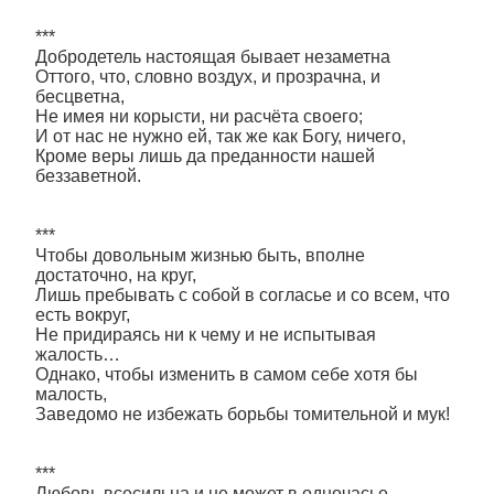
***
Добродетель настоящая бывает незаметна
Оттого, что, словно воздух, и прозрачна, и
бесцветна,
Не имея ни корысти, ни расчёта своего;
И от нас не нужно ей, так же как Богу, ничего,
Кроме веры лишь да преданности нашей
беззаветной.
***
Чтобы довольным жизнью быть, вполне
достаточно, на круг,
Лишь пребывать с собой в согласье и со всем, что
есть вокруг,
Не придираясь ни к чему и не испытывая
жалость…
Однако, чтобы изменить в самом себе хотя бы
малость,
Заведомо не избежать борьбы томительной и мук!
***
Любовь всесильна и не может в одночасье