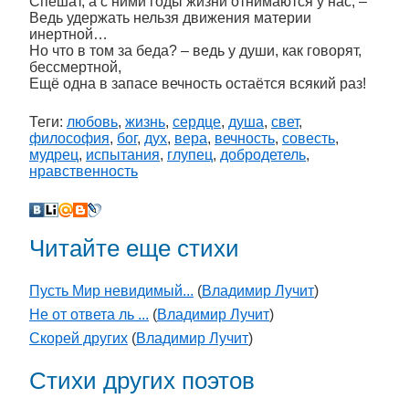
Спешат, а с ними годы жизни отнимаются у нас, –
Ведь удержать нельзя движения материи
инертной…
Но что в том за беда? – ведь у души, как говорят,
бессмертной,
Ещё одна в запасе вечность остаётся всякий раз!
Теги:
любовь
,
жизнь
,
сердце
,
душа
,
свет
,
философия
,
бог
,
дух
,
вера
,
вечность
,
совесть
,
мудрец
,
испытания
,
глупец
,
добродетель
,
нравственность
Читайте еще стихи
Пусть Мир невидимый...
(
Владимир Лучит
)
Не от ответа ль ...
(
Владимир Лучит
)
Скорей других
(
Владимир Лучит
)
Стихи других поэтов