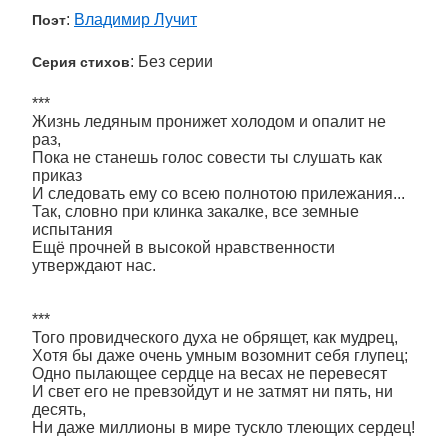
:
Владимир Лучит
Поэт
: Без серии
Серия стихов
***
Жизнь ледяным пронижет холодом и опалит не
раз,
Пока не станешь голос совести ты слушать как
приказ
И следовать ему со всею полнотою прилежания...
Так, словно при клинка закалке, все земные
испытания
Ещё прочней в высокой нравственности
утверждают нас.
***
Того провидческого духа не обрящет, как мудрец,
Хотя бы даже очень умным возомнит себя глупец;
Одно пылающее сердце на весах не перевесят
И свет его не превзойдут и не затмят ни пять, ни
десять,
Ни даже миллионы в мире тускло тлеющих сердец!