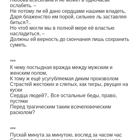
ослабеть. –
Не потому ли ей дано сердцами нашими владеть,
Даря блаженство им порой, сильнее ль заставляя
биться?..
Но чтоб могли мы в полной мере её властью
насладиться, –
Должны ей верность до скончания лишь сохранить
суметь.
***
К чему постыдная вражда между мужским и
женским полом,
К тому ж ещё усугубляемая диким произволом
Страстей жестоких и слепых, как тигры, рвущих на
куски
Сердца людей?.. Все остальные беды, право,
пустяки
Перед трагическим таким всечеловеческим
расколом?
***
Пускай минута за минутою, вослед за часом час