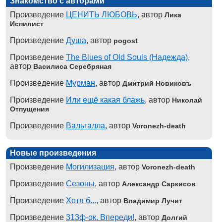
Знакомство с авторами
Произведение
ЦЕНИТЬ ЛЮБОВЬ
, автор
Лика
Испилист
Произведение
Душа
, автор
pogost
Произведение
The Blues of Old Souls (Надежда)
,
автор
Василиса Серебряная
Произведение
Мурман
, автор
Дмитрий Новиковъ
Произведение
Или ещё какая блажь
, автор
Николай
Отпущения
Произведение
Вальгалла
, автор
Voronezh-death
Новые произведения
Произведение
Могилизация
, автор
Voronezh-death
Произведение
Сезоны
, автор
Александр Саркисов
Произведение
Хотя б...
, автор
Владимир Лучит
Произведение
313ф-ок. Впереди!
, автор
Долгий