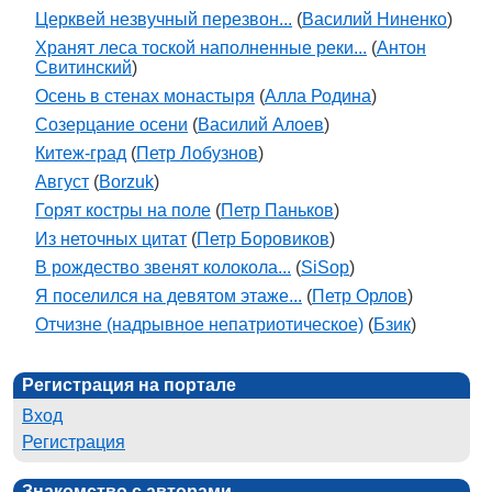
Церквей незвучный перезвон...
(
Василий Ниненко
)
Хранят леса тоской наполненные реки...
(
Антон
Свитинский
)
Осень в стенах монастыря
(
Алла Родина
)
Созерцание осени
(
Василий Алоев
)
Китеж-град
(
Петр Лобузнов
)
Август
(
Borzuk
)
Горят костры на поле
(
Петр Паньков
)
Из неточных цитат
(
Петр Боровиков
)
В рождество звенят колокола...
(
SiSop
)
Я поселился на девятом этаже...
(
Петр Орлов
)
Отчизне (надрывное непатриотическое)
(
Бзик
)
Регистрация на портале
Вход
Регистрация
Знакомство с авторами