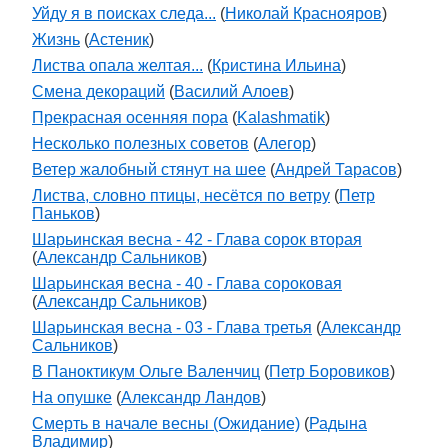
Уйду я в поисках следа...
(
Николай Краснояров
)
Жизнь
(
Астеник
)
Листва опала желтая...
(
Кристина Ильина
)
Смена декораций
(
Василий Алоев
)
Прекрасная осенняя пора
(
Kalashmatik
)
Несколько полезных советов
(
Алегор
)
Ветер жалобный стянут на шее
(
Андрей Тарасов
)
Листва, словно птицы, несётся по ветру
(
Петр
Паньков
)
Шарьинская весна - 42 - Глава сорок вторая
(
Александр Сальников
)
Шарьинская весна - 40 - Глава сороковая
(
Александр Сальников
)
Шарьинская весна - 03 - Глава третья
(
Александр
Сальников
)
В Паноктикум Ольге Валенчиц
(
Петр Боровиков
)
На опушке
(
Александр Ландов
)
Смерть в начале весны (Ожидание)
(
Радына
Владимир
)