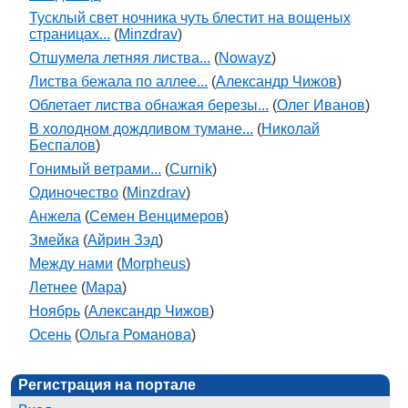
Тусклый свет ночника чуть блестит на вощеных
страницах...
(
Minzdrav
)
Отшумела летняя листва...
(
Nowayz
)
Листва бежала по аллее...
(
Александр Чижов
)
Облетает листва обнажая березы...
(
Олег Иванов
)
В холодном дождливом тумане...
(
Николай
Беспалов
)
Гонимый ветрами...
(
Curnik
)
Одиночество
(
Minzdrav
)
Анжела
(
Семен Венцимеров
)
Змейка
(
Айрин Зэд
)
Между нами
(
Morpheus
)
Летнее
(
Мара
)
Ноябрь
(
Александр Чижов
)
Осень
(
Ольга Романова
)
Регистрация на портале