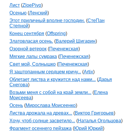
Лист
(
ZloePivo
)
Осенью
(
Ленский
)
Этот приличный вполне господин.
(
СтеПан
Степной
)
Конец сентября
(
Offspring
)
Златовласая осень.
(
Валерий Шигарин
)
Озорной ветерок
(
Печенежская
)
Мягкие лапы сумрака
(
Печенежская
)
Свет мой, Солнышко
(
Печенежская
)
Я заштопанным сердцем кричу...
(
Artix
)
Облетает листва и кружится над нами...
(
Дарья
Снегова
)
Возьми меня с собой на край земли...
(
Елена
Моисеева
)
Осень
(
Мирослава Моисеенко
)
Листва дрожала на древах...
(
Виктор Григорьев
)
Хочу, чтоб солнце засветило...
(
Наталья Огольцова
)
Фрагмент осеннего пейзажа
(
Юрий Юркий
)