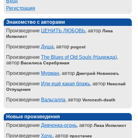
Вход
Регистрация
Знакомство с авторами
Произведение
ЦЕНИТЬ ЛЮБОВЬ
, автор
Лика
Испилист
Произведение
Душа
, автор
pogost
Произведение
The Blues of Old Souls (Надежда)
,
автор
Василиса Серебряная
Произведение
Мурман
, автор
Дмитрий Новиковъ
Произведение
Или ещё какая блажь
, автор
Николай
Отпущения
Произведение
Вальгалла
, автор
Voronezh-death
Новые произведения
Произведение
Девчонка-огонь
, автор
Лика Испилист
Произведение
Хочу.
, автор
простачек