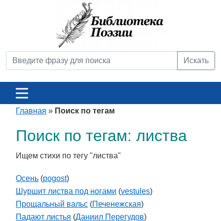
Искать
Главная
»
Поиск по тегам
Поиск по тегам: листва
Ищем стихи по тегу "листва"
Осень
(
pogost
)
Шуршит листва под ногами
(
vestules
)
Прощальный вальс
(
Печенежская
)
Падают листья
(
Даниил Перегудов
)