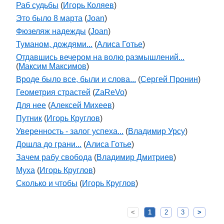
Раб судьбы
(
Игорь Коляев
)
Это было 8 марта
(
Joan
)
Фюзеляж надежды
(
Joan
)
Туманом, дождями...
(
Алиса Готье
)
Отдавшись вечером на волю размышлений...
(
Максим Максимов
)
Вроде было все, были и слова...
(
Сергей Пронин
)
Геометрия страстей
(
ZaReVo
)
Для нее
(
Алексей Михеев
)
Путник
(
Игорь Круглов
)
Уверенность - залог успеха...
(
Владимир Урсу
)
Дошла до грани...
(
Алиса Готье
)
Зачем рабу свобода
(
Владимир Дмитриев
)
Муха
(
Игорь Круглов
)
Сколько и чтобы
(
Игорь Круглов
)
<
1
2
3
>