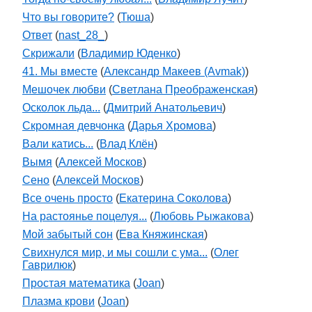
Что вы говорите?
(
Тюша
)
Ответ
(
nast_28_
)
Скрижали
(
Владимир Юденко
)
41. Мы вместе
(
Александр Макеев (Avmak)
)
Мешочек любви
(
Светлана Преображенская
)
Осколок льда...
(
Дмитрий Анатольевич
)
Скромная девчонка
(
Дарья Хромова
)
Вали катись...
(
Влад Клён
)
Вымя
(
Алексей Москов
)
Сено
(
Алексей Москов
)
Все очень просто
(
Екатерина Соколова
)
На растоянье поцелуя...
(
Любовь Рыжакова
)
Мой забытый сон
(
Ева Княжинская
)
Свихнулся мир, и мы сошли с ума...
(
Олег
Гаврилюк
)
Простая математика
(
Joan
)
Плазма крови
(
Joan
)