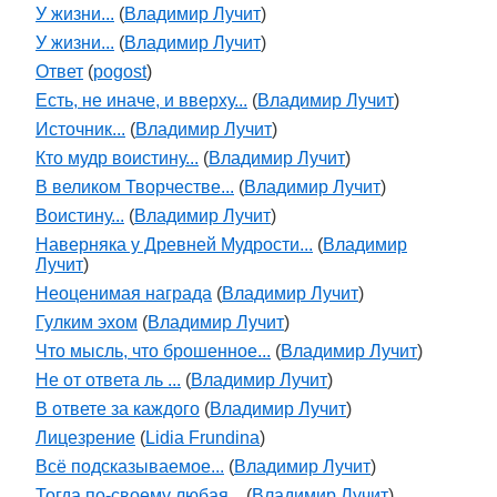
У жизни...
(
Владимир Лучит
)
У жизни...
(
Владимир Лучит
)
Ответ
(
pogost
)
Есть, не иначе, и вверху...
(
Владимир Лучит
)
Источник...
(
Владимир Лучит
)
Кто мудр воистину...
(
Владимир Лучит
)
В великом Творчестве...
(
Владимир Лучит
)
Воистину...
(
Владимир Лучит
)
Наверняка у Древней Мудрости...
(
Владимир
Лучит
)
Неоценимая награда
(
Владимир Лучит
)
Гулким эхом
(
Владимир Лучит
)
Что мысль, что брошенное...
(
Владимир Лучит
)
Не от ответа ль ...
(
Владимир Лучит
)
В ответе за каждого
(
Владимир Лучит
)
Лицезрение
(
Lidia Frundina
)
Всё подсказываемое...
(
Владимир Лучит
)
Тогда по-своему любая...
(
Владимир Лучит
)