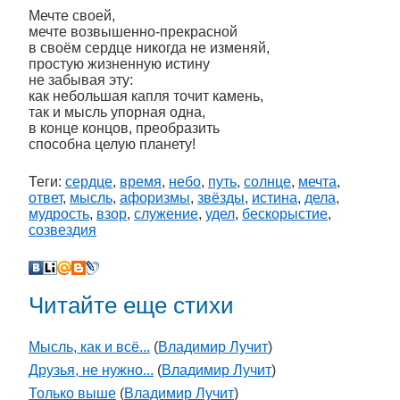
Мечте своей,
мечте возвышенно-прекрасной
в своём сердце никогда не изменяй,
простую жизненную истину
не забывая эту:
как небольшая капля точит камень,
так и мысль упорная одна,
в конце концов, преобразить
способна целую планету!
Теги:
сердце
,
время
,
небо
,
путь
,
солнце
,
мечта
,
ответ
,
мысль
,
афоризмы
,
звёзды
,
истина
,
дела
,
мудрость
,
взор
,
служение
,
удел
,
бескорыстие
,
созвездия
Читайте еще стихи
Мысль, как и всё...
(
Владимир Лучит
)
Друзья, не нужно...
(
Владимир Лучит
)
Только выше
(
Владимир Лучит
)