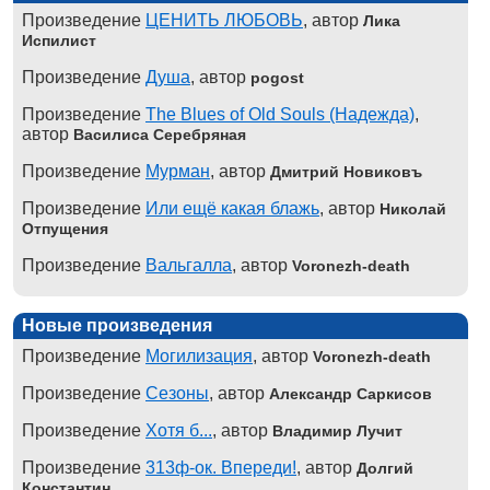
Произведение
ЦЕНИТЬ ЛЮБОВЬ
, автор
Лика
Испилист
Произведение
Душа
, автор
pogost
Произведение
The Blues of Old Souls (Надежда)
,
автор
Василиса Серебряная
Произведение
Мурман
, автор
Дмитрий Новиковъ
Произведение
Или ещё какая блажь
, автор
Николай
Отпущения
Произведение
Вальгалла
, автор
Voronezh-death
Новые произведения
Произведение
Могилизация
, автор
Voronezh-death
Произведение
Сезоны
, автор
Александр Саркисов
Произведение
Хотя б...
, автор
Владимир Лучит
Произведение
313ф-ок. Впереди!
, автор
Долгий
Константин