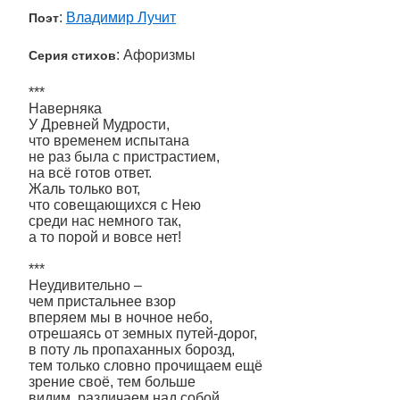
:
Владимир Лучит
Поэт
: Афоризмы
Серия стихов
***
Наверняка
У Древней Мудрости,
что временем испытана
не раз была с пристрастием,
на всё готов ответ.
Жаль только вот,
что совещающихся с Нею
среди нас немного так,
а то порой и вовсе нет!
***
Неудивительно –
чем пристальнее взор
вперяем мы в ночное небо,
отрешаясь от земных путей-дорог,
в поту ль пропаханных борозд,
тем только словно прочищаем ещё
зрение своё, тем больше
видим, различаем над собой