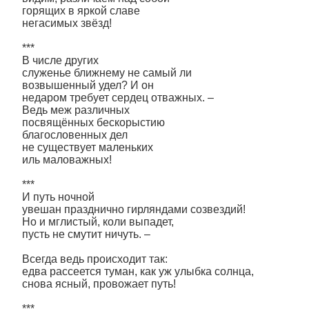
горящих в яркой славе
негасимых звёзд!
***
В числе других
служенье ближнему не самый ли
возвышенный удел? И он
недаром требует сердец отважных. –
Ведь меж различных
посвящённых бескорыстию
благословенных дел
не существует маленьких
иль маловажных!
***
И путь ночной
увешан празднично гирляндами созвездий!
Но и мглистый, коли выпадет,
пусть не смутит ничуть. –
Всегда ведь происходит так:
едва рассеется туман, как уж улыбка солнца,
снова ясный, провожает путь!
***