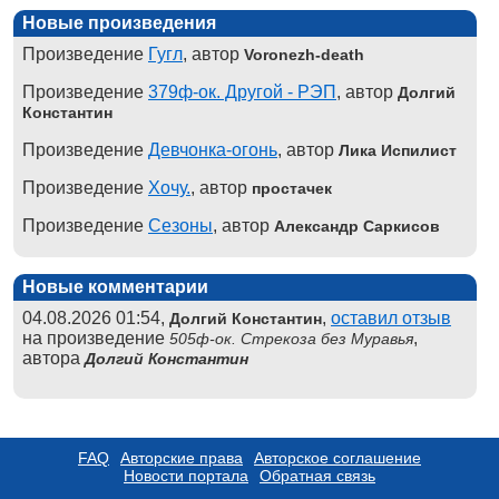
Новые произведения
Произведение
Гугл
, автор
Voronezh-death
Произведение
379ф-ок. Другой - РЭП
, автор
Долгий
Константин
Произведение
Девчонка-огонь
, автор
Лика Испилист
Произведение
Хочу.
, автор
простачек
Произведение
Сезоны
, автор
Александр Саркисов
Новые комментарии
04.08.2026 01:54,
,
оставил отзыв
Долгий Константин
на произведение
,
505ф-ок. Стрекоза без Муравья
автора
Долгий Константин
FAQ
Авторские права
Авторское соглашение
Новости портала
Обратная связь