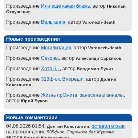
Произведение
Или ещё какая блажь
, автор
Николай
Отпущения
Произведение
Вальгалла
, автор
Voronezh-death
Новые произведения
Произведение
Могилизация
, автор
Voronezh-death
Произведение
Сезоны
, автор
Александр Саркисов
Произведение
Хотя б...
, автор
Владимир Лучит
Произведение
313ф-ок. Впереди!
, автор
Долгий
Константин
Произведение
Жизнь прОжита, занесена в анналы
,
автор
Юрий Буков
Новые комментарии
04.08.2026 01:54,
,
оставил отзыв
Долгий Константин
на произведение
,
505ф-ок. Стрекоза без Муравья
автора
Долгий Константин