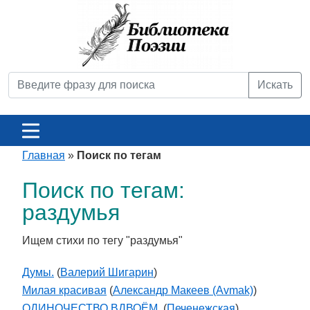
Искать
Главная
»
Поиск по тегам
Поиск по тегам:
раздумья
Ищем стихи по тегу "раздумья"
Думы.
(
Валерий Шигарин
)
Милая красивая
(
Александр Макеев (Avmak)
)
ОДИНОЧЕСТВО ВДВОЁМ.
(
Печенежская
)