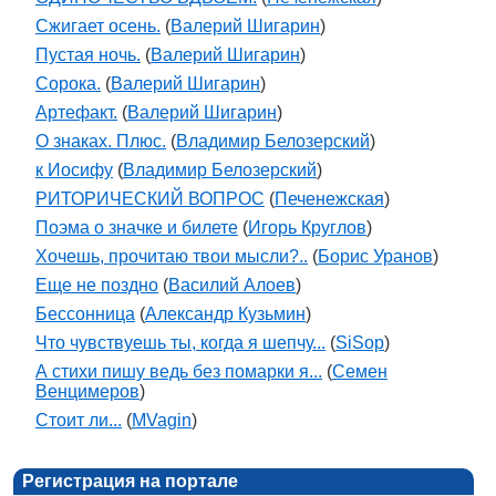
Сжигает осень.
(
Валерий Шигарин
)
Пустая ночь.
(
Валерий Шигарин
)
Сорока.
(
Валерий Шигарин
)
Артефакт.
(
Валерий Шигарин
)
О знаках. Плюс.
(
Владимир Белозерский
)
к Иосифу
(
Владимир Белозерский
)
РИТОРИЧЕСКИЙ ВОПРОС
(
Печенежская
)
Поэма о значке и билете
(
Игорь Круглов
)
Хочешь, прочитаю твои мысли?..
(
Борис Уранов
)
Еще не поздно
(
Василий Алоев
)
Бессонница
(
Александр Кузьмин
)
Что чувствуешь ты, когда я шепчу...
(
SiSop
)
А стихи пишу ведь без помарки я...
(
Семен
Венцимеров
)
Стоит ли...
(
MVagin
)
Регистрация на портале