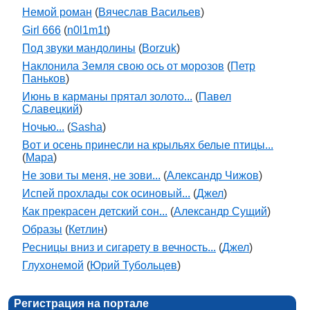
Немой роман
(
Вячеслав Васильев
)
Girl 666
(
n0l1m1t
)
Под звуки мандолины
(
Borzuk
)
Наклонила Земля свою ось от морозов
(
Петр
Паньков
)
Июнь в карманы прятал золото...
(
Павел
Славецкий
)
Ночью...
(
Sasha
)
Вот и осень принесли на крыльях белые птицы...
(
Мара
)
Не зови ты меня, не зови...
(
Александр Чижов
)
Испей прохлады сок осиновый...
(
Джел
)
Как прекрасен детский сон...
(
Александр Сущий
)
Образы
(
Кетлин
)
Ресницы вниз и сигарету в вечность...
(
Джел
)
Глухонемой
(
Юрий Тубольцев
)
Регистрация на портале