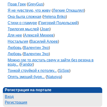
Прав Грек
(
GreyGus
)
Я не чувствую, что живу
(
Легкие Откашлял
)
Она была сложная
(
Helena Briko
)
Стихи о гламуре
(
Григорий Подольский
)
Трилогия мыслей
(
Joan
)
Для нее
(
Алексей Михеев
)
Ностальгия
(
Василий Алоев
)
Любовь
(
Валентин Эхо
)
Любовь
(
Валентин Эхо
)
Можно где то достать свечу и зайти без резона в
воду...
(
Fandor
)
Тонкой струйкой к потолку...
(
SiSop
)
Опять эмоций буря...
(
Natusya
)
Регистрация на портале
Вход
Регистрация