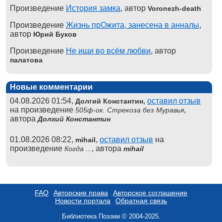
Произведение
История замка
, автор
Voronezh-death
Произведение
Жизнь прОжита, занесена в анналы
,
автор
Юрий Буков
Произведение
Не ищи во всём любви
, автор
палатова
Новые комментарии
04.08.2026 01:54,
,
оставил отзыв
Долгий Константин
на произведение
,
505ф-ок. Стрекоза без Муравья
автора
Долгий Константин
01.08.2026 08:22,
,
оставил отзыв
на
mihail
произведение
, автора
Когда ...
mihail
FAQ
Авторские права
Авторское соглашение
Новости портала
Обратная связь
Библиотека Поэзии © 2004-2025.