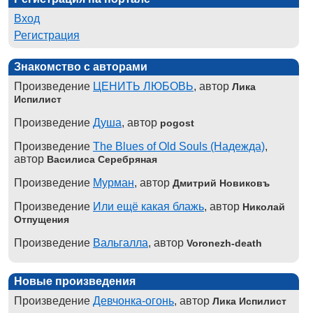
Вход
Регистрация
Знакомство с авторами
Произведение
ЦЕНИТЬ ЛЮБОВЬ
, автор
Лика
Испилист
Произведение
Душа
, автор
pogost
Произведение
The Blues of Old Souls (Надежда)
,
автор
Василиса Серебряная
Произведение
Мурман
, автор
Дмитрий Новиковъ
Произведение
Или ещё какая блажь
, автор
Николай
Отпущения
Произведение
Вальгалла
, автор
Voronezh-death
Новые произведения
Произведение
Девчонка-огонь
, автор
Лика Испилист