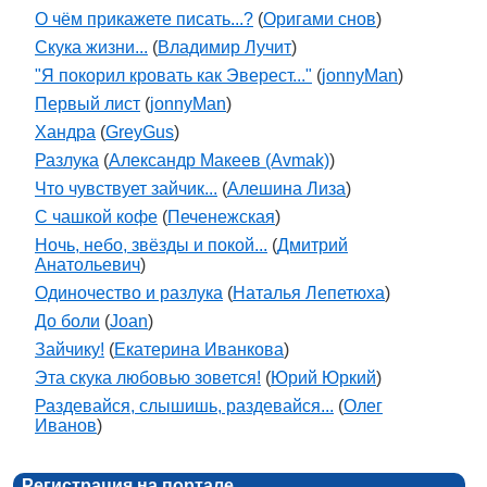
О чём прикажете писать...?
(
Оригами снов
)
Скука жизни...
(
Владимир Лучит
)
"Я покорил кровать как Эверест..."
(
jonnyMan
)
Первый лист
(
jonnyMan
)
Хандра
(
GreyGus
)
Разлука
(
Александр Макеев (Avmak)
)
Что чувствует зайчик...
(
Алешина Лиза
)
С чашкой кофе
(
Печенежская
)
Ночь, небо, звёзды и покой...
(
Дмитрий
Анатольевич
)
Одиночество и разлука
(
Наталья Лепетюха
)
До боли
(
Joan
)
Зайчику!
(
Екатерина Иванкова
)
Эта скука любовью зовется!
(
Юрий Юркий
)
Раздевайся, слышишь, раздевайся...
(
Олег
Иванов
)
Регистрация на портале