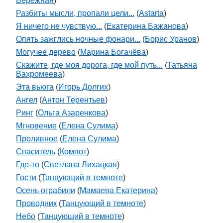
Бережная
)
Разбиты мысли, пропали цели...
(
Astarta
)
Я ничего не чувствую...
(
Екатерина Бажанова
)
Опять зажглись ночные фонари...
(
Борис Уранов
)
Могучее дерево
(
Марина Богачёва
)
Скажите, где моя дорога, где мой путь...
(
Татьяна
Вахромеева
)
Эта вьюга
(
Игорь Долгих
)
Ангел
(
Антон Терентьев
)
Ринг
(
Ольга Азаренкова
)
Мгновение
(
Елена Сулима
)
Проливное
(
Елена Сулима
)
Спаситель
(
Компот
)
Где-то
(
Светлана Лихацкая
)
Гости
(
Танцующий в темноте
)
Осень ограбили
(
Мамаева Екатерина
)
Проводник
(
Танцующий в темноте
)
Небо
(
Танцующий в темноте
)