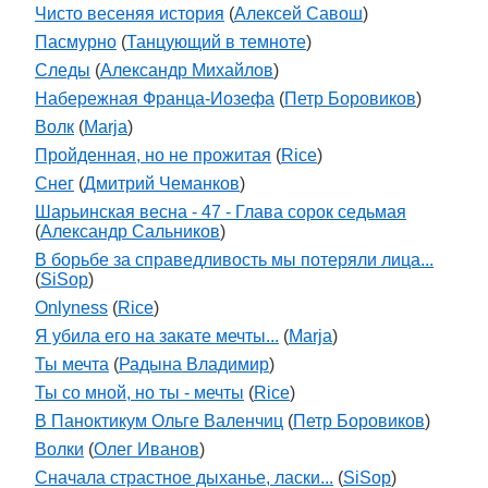
Чисто весеняя история
(
Алексей Савош
)
Пасмурно
(
Танцующий в темноте
)
Следы
(
Александр Михайлов
)
Набережная Франца-Иозефа
(
Петр Боровиков
)
Волк
(
Marja
)
Пройденная, но не прожитая
(
Rice
)
Снег
(
Дмитрий Чеманков
)
Шарьинская весна - 47 - Глава сорок седьмая
(
Александр Сальников
)
В борьбе за справедливость мы потеряли лица...
(
SiSop
)
Onlyness
(
Rice
)
Я убила его на закате мечты...
(
Marja
)
Ты мечта
(
Радына Владимир
)
Ты со мной, но ты - мечты
(
Rice
)
В Паноктикум Ольге Валенчиц
(
Петр Боровиков
)
Волки
(
Олег Иванов
)
Сначала страстное дыханье, ласки...
(
SiSop
)