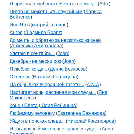
Я прикован любовью. Бежать не могу...
(
Artix
)
Ничто не может быть случайным
(
Лариса
Войтенко
)
Инь-Ян
(
Дмитрий Глазков
)
Ангел
(
Людмила Боарт
)
До мечты и обратно за несколько жизней
(
Анжелика Амирханова
)
Улетаю в сентябрь...
(
Joan
)
Декабрь - не месяц роз
(
Joan
)
Я люблю, когда...
(
Денис Безносов
)
Оттепель
(
Наталья Огольцова
)
На обрывках вчерашней газеты...
(
A.N.A
)
Настигает ночь, распиная мои следы...
(
Яна
Маковеева
)
Конец Света
(
Юлия Рябинина
)
Любимому человеку
(
Екатерина Бажанова
)
Уйду я в поисках следа...
(
Николай Краснояров
)
И загадочный месяц все краше и гуще...
(
Анна