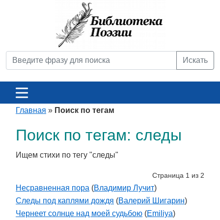
Искать
Главная
»
Поиск по тегам
Поиск по тегам: следы
Ищем стихи по тегу "следы"
Страница 1 из 2
Несравненная пора
(
Владимир Лучит
)
Следы под каплями дождя
(
Валерий Шигарин
)
Чернеет солнце над моей судьбою
(
Emiliya
)