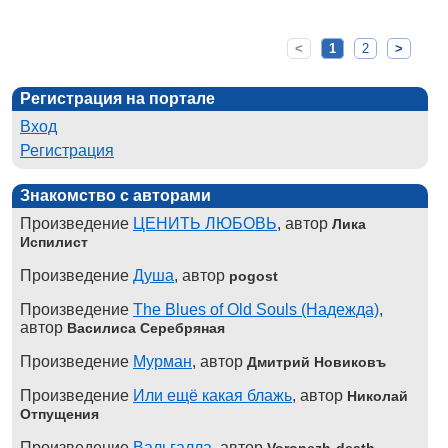
<
1
2
>
Регистрация на портале
Вход
Регистрация
Знакомство с авторами
Произведение
ЦЕНИТЬ ЛЮБОВЬ
, автор
Лика
Испилист
Произведение
Душа
, автор
pogost
Произведение
The Blues of Old Souls (Надежда)
,
автор
Василиса Серебряная
Произведение
Мурман
, автор
Дмитрий Новиковъ
Произведение
Или ещё какая блажь
, автор
Николай
Отпущения
Произведение
Вальгалла
, автор