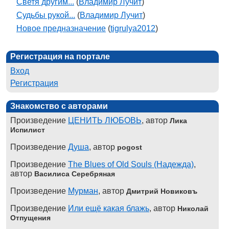
Светя другим...
(
Владимир Лучит
)
Судьбы рукой...
(
Владимир Лучит
)
Новое предназначение
(
tigrulya2012
)
Регистрация на портале
Вход
Регистрация
Знакомство с авторами
Произведение
ЦЕНИТЬ ЛЮБОВЬ
, автор
Лика
Испилист
Произведение
Душа
, автор
pogost
Произведение
The Blues of Old Souls (Надежда)
,
автор
Василиса Серебряная
Произведение
Мурман
, автор
Дмитрий Новиковъ
Произведение
Или ещё какая блажь
, автор
Николай
Отпущения