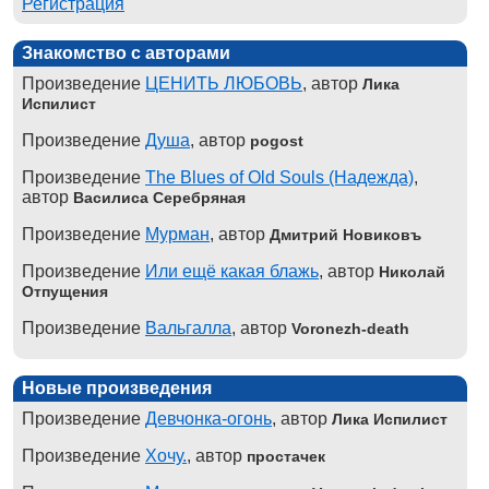
Регистрация
Знакомство с авторами
Произведение
ЦЕНИТЬ ЛЮБОВЬ
, автор
Лика
Испилист
Произведение
Душа
, автор
pogost
Произведение
The Blues of Old Souls (Надежда)
,
автор
Василиса Серебряная
Произведение
Мурман
, автор
Дмитрий Новиковъ
Произведение
Или ещё какая блажь
, автор
Николай
Отпущения
Произведение
Вальгалла
, автор
Voronezh-death
Новые произведения
Произведение
Девчонка-огонь
, автор
Лика Испилист
Произведение
Хочу.
, автор
простачек