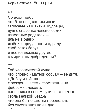
: Без серии
Серия стихов
***
Со всех трибун
что б ни вещали там иные
записные нам витии, мудрецы,
душ о спасенье человеческих
известные радетели, –
иль не в одних
любви и преданности идеалу
свой исток берут
и всевозможные другие
в мире этом добродетели?
***
Той человеческой душе,
что, словно к матери сосцам – её дитя,
к Добру и к Истине
с рожденья всеми собственными
фибрами влекома,
наверняка в своём пути не встретить
столь великой бездны,
что она бы не смогла преодолеть
без спуска вниз на её дно