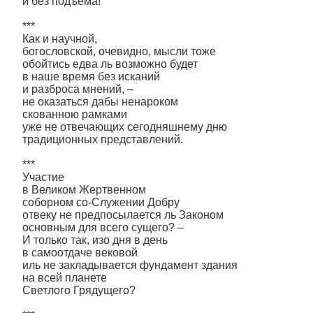
и без подъёма!
***
Как и научной,
богословской, очевидно, мысли тоже
обойтись едва ль возможно будет
в наше время без исканий
и разброса мнений, –
не оказаться дабы ненароком
скованною рамками
уже не отвечающих сегодняшнему дню
традиционных представлений.
***
Участие
в Великом Жертвенном
соборном со-Служении Добру
отвеку не предпосылается ль Законом
основным для всего сущего? –
И только так, изо дня в день
в самоотдаче вековой
иль не закладывается фундамент здания
на всей планете
Светлого Грядущего?