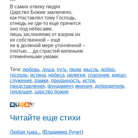
***
В самих отвеку людях
Царство Божие заключено,
как Наставлял тому Господь,
отнюдь не где-то ещё прячется
оно под небесами,
лишь заслоняемо от взоров их
их собственной – ещё
не в должной мере утончённой –
плотью… да страстей кипеньем
отемнёнными умами.
Теги:
любовь
,
душа
,
путь
,
люди
,
мысль
,
добро
,
господь
,
истина
,
небеса
,
религия
,
спасение
,
идеал
,
служение
,
рамки
,
преданность
,
исток
,
представления
,
фундамент
,
мнения
,
добродетели
,
грядущее
,
царство божие
Читайте еще стихи
Любая тьма...
(
Владимир Лучит
)