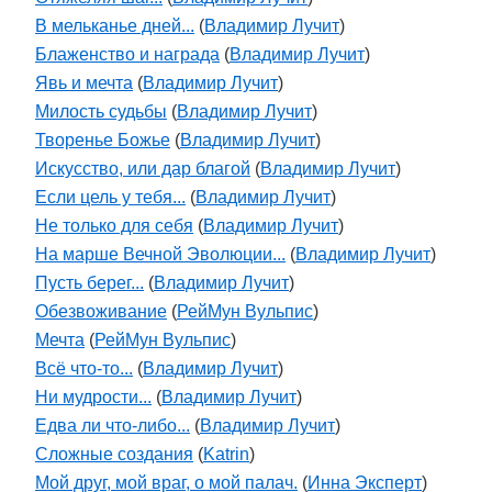
В мельканье дней...
(
Владимир Лучит
)
Блаженство и награда
(
Владимир Лучит
)
Явь и мечта
(
Владимир Лучит
)
Милость судьбы
(
Владимир Лучит
)
Творенье Божье
(
Владимир Лучит
)
Искусство, или дар благой
(
Владимир Лучит
)
Если цель у тебя...
(
Владимир Лучит
)
Не только для себя
(
Владимир Лучит
)
На марше Вечной Эволюции...
(
Владимир Лучит
)
Пусть берег...
(
Владимир Лучит
)
Обезвоживание
(
РейМун Вульпис
)
Мечта
(
РейМун Вульпис
)
Всё что-то...
(
Владимир Лучит
)
Ни мудрости...
(
Владимир Лучит
)
Едва ли что-либо...
(
Владимир Лучит
)
Сложные создания
(
Katrin
)
Мой друг, мой враг, о мой палач.
(
Инна Эксперт
)