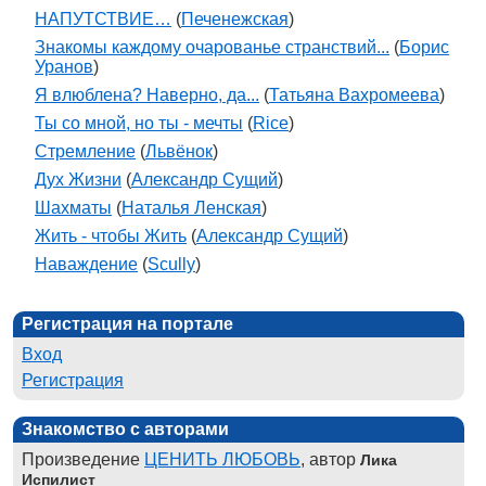
НАПУТСТВИЕ…
(
Печенежская
)
Знакомы каждому очарованье странствий...
(
Борис
Уранов
)
Я влюблена? Наверно, да...
(
Татьяна Вахромеева
)
Ты со мной, но ты - мечты
(
Rice
)
Стремление
(
Львёнок
)
Дух Жизни
(
Александр Сущий
)
Шахматы
(
Наталья Ленская
)
Жить - чтобы Жить
(
Александр Сущий
)
Наваждение
(
Scully
)
Регистрация на портале
Вход
Регистрация
Знакомство с авторами
Произведение
ЦЕНИТЬ ЛЮБОВЬ
, автор
Лика
Испилист