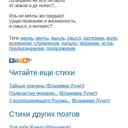
сотворено не всё ли было
от земли и до небес?..
Иль не мечты же придают
существованию и жизненность,
и смысл, и интерес?
Теги:
жизнь
,
мечты
,
мысль
,
смысл
,
эзотерика
,
воля
,
вселенная
,
стремление
,
начало
,
творение
,
исток
,
предназначение
,
продолжение
Читайте еще стихи
Тайные причины
(
Владимир Лучит
)
Подвластно человеку...
(
Владимир Лучит
)
У всеобъемлющего Разума...
(
Владимир Лучит
)
Стихи других поэтов
Для тебя
(
Камал Ибрагимов
)