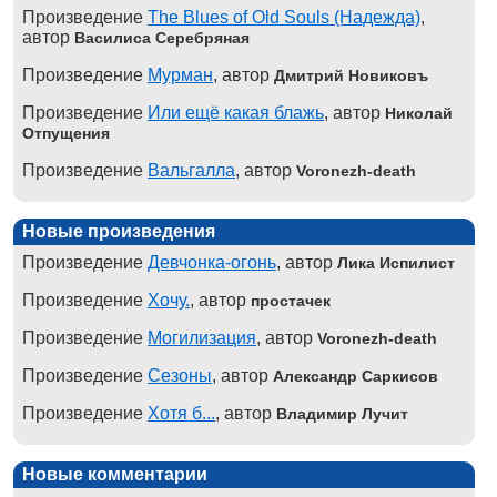
Произведение
The Blues of Old Souls (Надежда)
,
автор
Василиса Серебряная
Произведение
Мурман
, автор
Дмитрий Новиковъ
Произведение
Или ещё какая блажь
, автор
Николай
Отпущения
Произведение
Вальгалла
, автор
Voronezh-death
Новые произведения
Произведение
Девчонка-огонь
, автор
Лика Испилист
Произведение
Хочу.
, автор
простачек
Произведение
Могилизация
, автор
Voronezh-death
Произведение
Сезоны
, автор
Александр Саркисов
Произведение
Хотя б...
, автор
Владимир Лучит
Новые комментарии