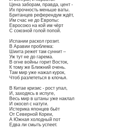
Цена заборам, правда, цент -
Их прочность меньше ваты.
Британцев референдум ждёт,
Им счас не до Европы:
Евросоюз на кой им чёрт
С союзной голой попой.
Испании раскол грозит.
В Аравии проблема:
Шиита режет там суннит –
Уж тут не до гарема.
В огне войны горит Восток,
К тому же Ближний очень.
Там мир уже нажал курок,
Чтоб разлететься в клочья.
В Китае кризис - рост упал,
И, заходясь в испуге,
Весь мир в штаны уже наклал
И окосел с натуги.
Истерика японцев бьёт
От Северной Кореи,
А Южная холодный пот
Едва ли смыть успеет.