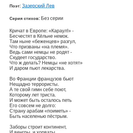
:
Зазерский Лев
Поэт
: Без серии
Серия стихов
Кричат в Европе: «Караул!» -
Бесчестят в Кёльне немок.
Там ныне «беженцев» разгул,
Что призваны «на племя».
Ведь сами немцы не родят -
Скудеет государство.
Что ж делать? Немцы «не хотят»
И даром пьют лекарства.
Во Франции французов бьют
Нещадно террористы.
А те свой гимн себе поют,
Которому лет триста.
И может быть осталось петь
Его совсем не долго:
Страну арабам «поиметь» -
Быть населенью пёстрым.
Заборы строит континент,
И венгры, и хорваты.