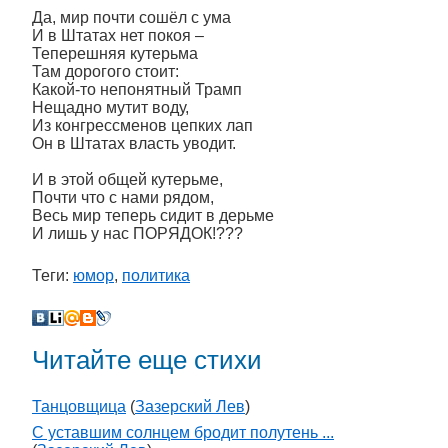
Да, мир почти сошёл с ума
И в Штатах нет покоя –
Теперешняя кутерьма
Там дорогого стоит:
Какой-то непонятный Трамп
Нещадно мутит воду,
Из конгрессменов цепких лап
Он в Штатах власть уводит.
И в этой общей кутерьме,
Почти что с нами рядом,
Весь мир теперь сидит в дерьме
И лишь у нас ПОРЯДОК!???
Теги:
юмор
,
политика
Читайте еще стихи
Танцовщица
(
Зазерский Лев
)
С уставшим солнцем бродит полутень ...