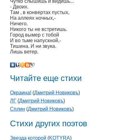
Чутко слышишь и видишь...
- Двоих.
Там , в конвертах пустых,
На аллеях ночных,-
Ничего.
Никого ты не встретишь.
Город вымер с тобой
И во тьме напускной,-
Тишина. И ни звука.
Лишь ветер.
Читайте еще стихи
Окраина!
(
Дмитрий Новиковъ
)
ЛГ
(
Дмитрий Новиковъ
)
Сплин
(
Дмитрий Новиковъ
)
Стихи других поэтов
Звезда которой
(
KOTYRA
)