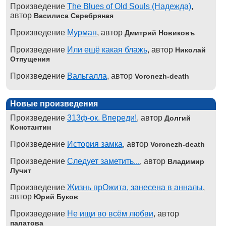
Произведение
The Blues of Old Souls (Надежда)
,
автор
Василиса Серебряная
Произведение
Мурман
, автор
Дмитрий Новиковъ
Произведение
Или ещё какая блажь
, автор
Николай
Отпущения
Произведение
Вальгалла
, автор
Voronezh-death
Новые произведения
Произведение
313ф-ок. Впереди!
, автор
Долгий
Константин
Произведение
История замка
, автор
Voronezh-death
Произведение
Следует заметить...
, автор
Владимир
Лучит
Произведение
Жизнь прОжита, занесена в анналы
,
автор
Юрий Буков
Произведение
Не ищи во всём любви
, автор
палатова